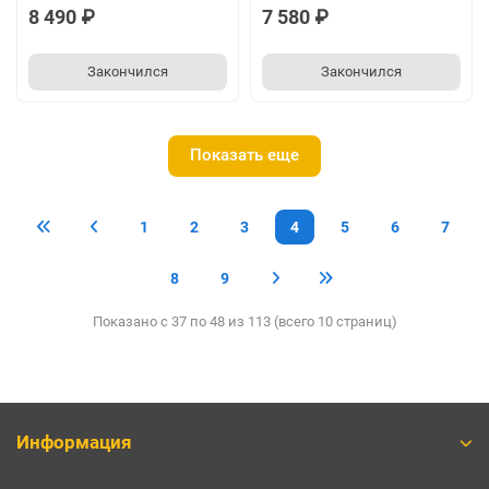
8 490 ₽
7 580 ₽
Закончился
Закончился
Показать еще
1
2
3
4
5
6
7
8
9
Показано с 37 по 48 из 113 (всего 10 страниц)
Информация