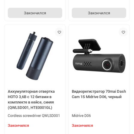
Закончился
Закончился
Аккумуляторная отвертка
Видеорегистратор 70mai Dash
HOTO 3,6В с 12 битами в
Cam 1S Midrive D06, черный
комплекте в кейсе, синяя
(QWLSD001, HTE0001GL)
Cordless screwdriver QWLSD001
Midrive D06
Закончился
Закончился