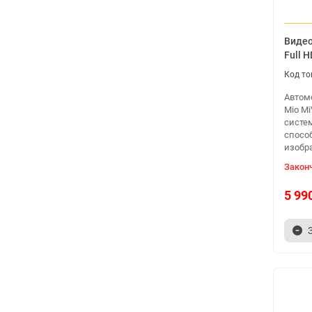
Видео
Full 
Автом
Mio M
систе
спосо
изобр
Закон
5 99