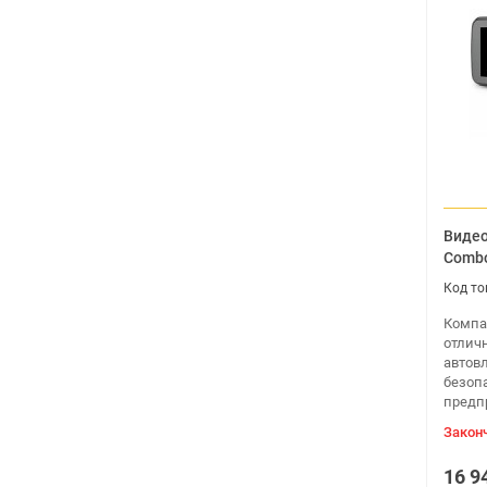
Видео
Comb
Компа
отлич
автов
безопа
предпр
Закон
16 9