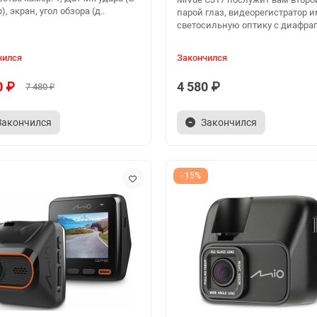
), экран, угол обзора (д..
парой глаз, видеорегистратор 
светосильную оптику с диафраг
чился
Закончился
0 ₽
4 580 ₽
7 480 ₽
Закончился
Закончился
- 15%