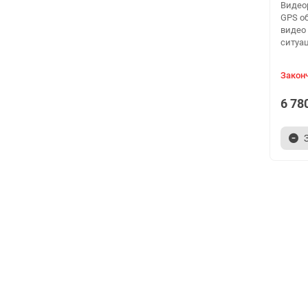
Видеор
GPS о
видео
ситуац
Закон
6 78