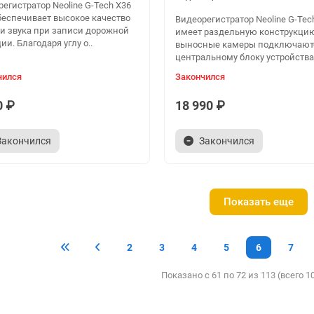
егистратор Neoline G-Tech X36
беспечивает высокое качество
Видеорегистратор Neoline G-Tec
 и звука при записи дорожной
имеет раздельную конструкцию
ии. Благодаря углу о..
выносные камеры подключают
центральному блоку устройства. 
чился
Закончился
0 ₽
18 990 ₽
Закончился
Закончился
Показать еще
2
3
4
5
6
7
Показано с 61 по 72 из 113 (всего 1