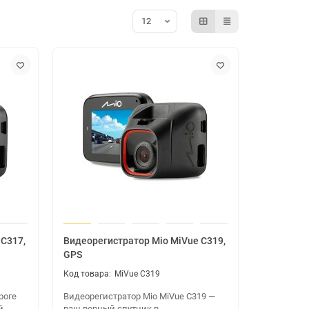
 C317,
Видеорегистратор Mio MiVue C319,
GPS
MiVue C319
роге
Видеорегистратор Mio MiVue C319 —
й
ваш верный спутник в