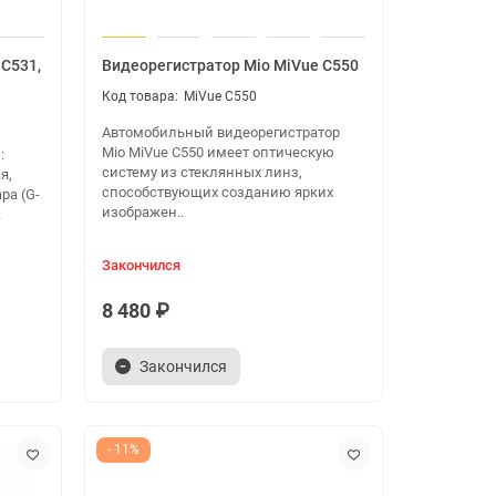
 C531,
Видеорегистратор Mio MiVue C550
MiVue C550
Автомобильный видеорегистратор
Mio MiVue C550 имеет оптическую
:
систему из стеклянных линз,
я,
способствующих созданию ярких
ра (G-
изображен..
.
Закончился
8 480 ₽
Закончился
- 11%