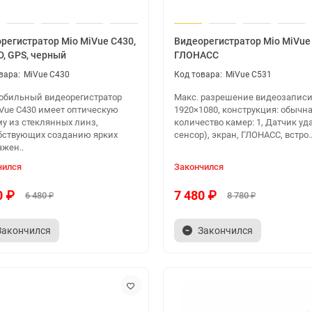
регистратор Mio MiVue C430,
Видеорегистратор Mio MiVue
HD, GPS, черный
ГЛОНАСС
MiVue C430
MiVue C531
обильный видеорегистратор
Макс. разрешение видеозаписи
iVue C430 имеет оптическую
1920×1080, конструкция: обычна
му из стеклянных линз,
количество камер: 1, Датчик уда
бствующих созданию ярких
сенсор), экран, ГЛОНАСС, встро.
ажен..
чился
Закончился
0 ₽
7 480 ₽
6 480 ₽
8 780 ₽
Закончился
Закончился