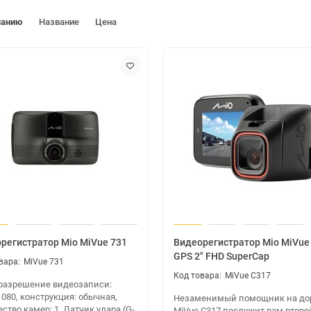
чанию
Название
Цена
регистратор Mio MiVue 731
Видеорегистратор Mio MiVue
GPS 2" FHD SuperCap
MiVue 731
MiVue C317
 разрешение видеозаписи:
080, конструкция: обычная,
Незаменимый помощник на до
ство камер: 1, Датчик удара (G-
MiVue С317 послужит вам второ