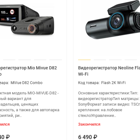
регистратор Mio Mivue D82
Видеорегистратор Neoline Fl
o
Wi-Fi
MiVue D82 Combo
Flash 2K Wi-Fi
ктная модель MIO-MIVUE-D82 -
Основные характеристики:Тип:
ный вариант для
видеорегистраторТип матрицы:
ладельцев, ценящих
SonyФормат записи видео: TSС
сность, а также для автопарка
крепления: на лобовое
иятий, ри..
стеклоУправление..
чился
Закончился
40 ₽
6 490 ₽