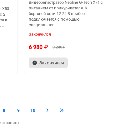
Видеорегистратор Neoline G-Tech X71 с
питанием от прикуривателя. К
h X53
бортовой сети 12-24 В прибор
: 2
подключается с помощью
ся к
специальног..
..
Закончился
6 980 ₽
9 240 ₽
Закончился
8
9
10
0 страниц)