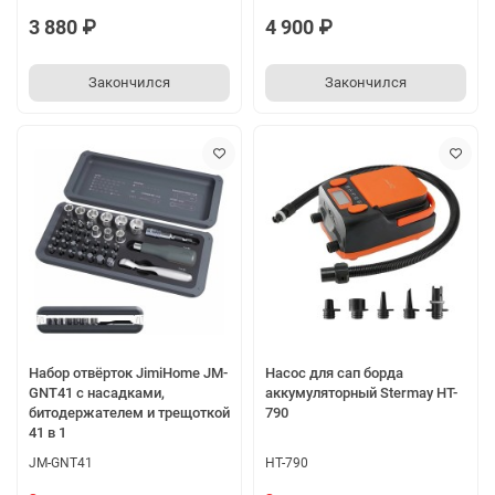
3 880 ₽
4 900 ₽
Закончился
Закончился
Набор отвёрток JimiHome JM-
Насос для сап борда
GNT41 с насадками,
аккумуляторный Stermay HT-
битодержателем и трещоткой
790
41 в 1
JM-GNT41
HT-790