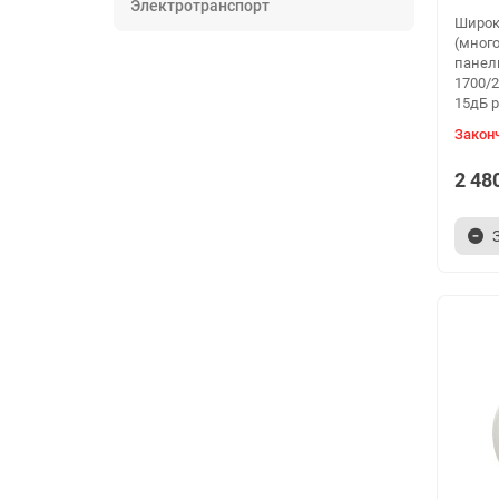
Электротранспорт
Широк
(мног
панел
1700/
15дБ р
Закон
2 48