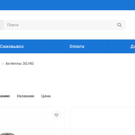
Самовывоз
Оплата
Д
Антенны 3G/4G
чанию
Название
Цена