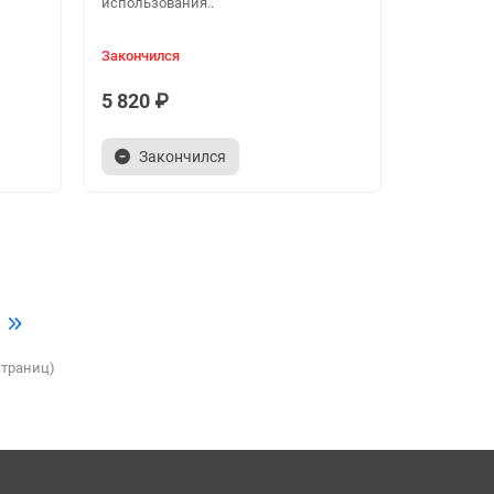
использования..
Закончился
5 820 ₽
Закончился
 страниц)