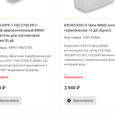
 KIP9-1700/2700 DP F-
KROKS KSS15-Ubox MIMO анте
ем широкополосный MIMO
гермобоксом 15 дБ (Крокс)
атель для спутниковой
KSS15-Ubox
ки 35 дБ
Комплект KSS15-Ubox MIMO
KIP9-1700/2700
используется в сетях LTE1800,
3G(UMTS2100), LTE2600.Антенна
атель офсетной параболической
совмещена с герметичным бокс
ны KIP9-1700/2700DP MIMO 2х2
который мож..
азначен для использования с
WiFi модемами и роутер..
чился
Закончился
0 ₽
3 940 ₽
Закончился
Закончился