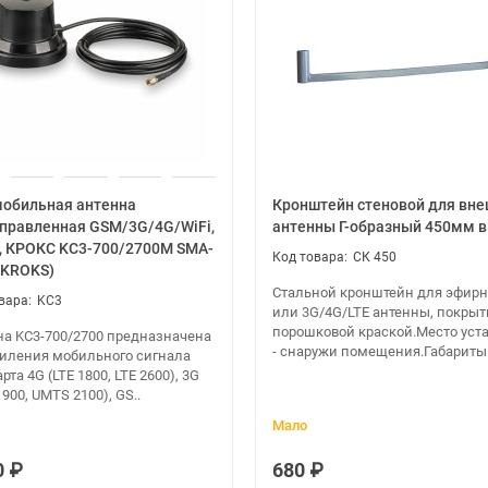
обильная антенна
Кронштейн стеновой для вн
правленная GSM/3G/4G/WiFi,
антенны Г-образный 450мм 
, КРОКС KC3-700/2700M SMA-
СК 450
(KROKS)
Стальной кронштейн для эфир
KC3
или 3G/4G/LTE антенны, покры
порошковой краской.Место уст
на KC3-700/2700 предназначена
- снаружи помещения.Габариты -
силения мобильного сигнала
рта 4G (LTE 1800, LTE 2600), 3G
900, UMTS 2100), GS..
Мало
0 ₽
680 ₽