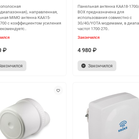
ополосная
Панельная антенна KAA18-1700
одиапазонная), направленная,
BOX предназначена для
ьная MIMO антенна КАА15-
использования совместно с
2700 с коэффициентом усиления
3G/4G/YOTA модемами, в диап
екомендуетс..
частот 1700-270..
чился
Закончился
0 ₽
4 980 ₽
Закончился
Закончился