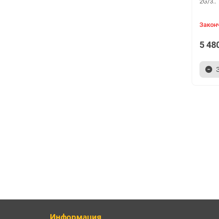
2G/3..
Закон
5 48
Информация