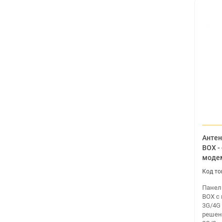
Антен
BOX -
моде
Панел
BOX с
3G/4G
решен