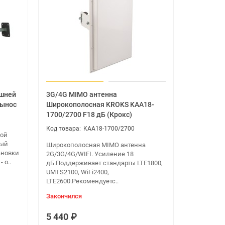
ешней
3G/4G MIMO антенна
вынос
Широкополосная KROKS KAA18-
1700/2700 F18 дБ (Крокс)
KAA18-1700/2700
ной
тый
Широкополосная MIMO антенна
ановки
2G/3G/4G/WIFI. Усиление 18
 о..
дБ.Поддерживает стандарты LTE1800,
UMTS2100, WiFi2400,
LTE2600.Рекомендуетс..
Закончился
5 440 ₽