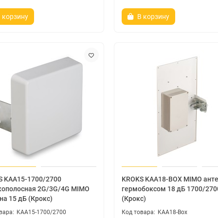
 корзину
В корзину
 KAA15-1700/2700
KROKS KAA18-BOX MIMO анте
ополосная 2G/3G/4G MIMO
гермобоксом 18 дБ 1700/270
на 15 дБ (Крокс)
(Крокс)
KAA15-1700/2700
KAA18-Box