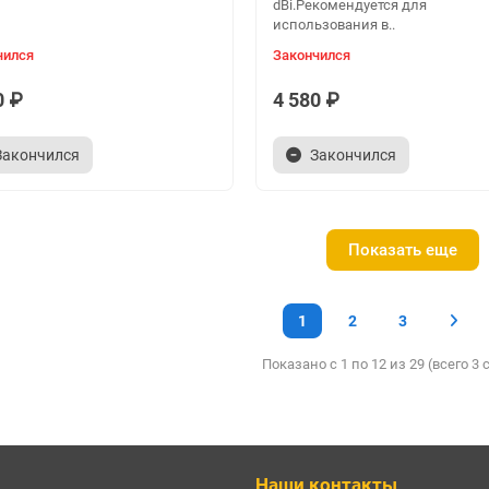
dBi.Рекомендуется для
использования в..
чился
Закончился
0 ₽
4 580 ₽
Закончился
Закончился
Показать еще
1
2
3
Показано с 1 по 12 из 29 (всего 3
Наши контакты