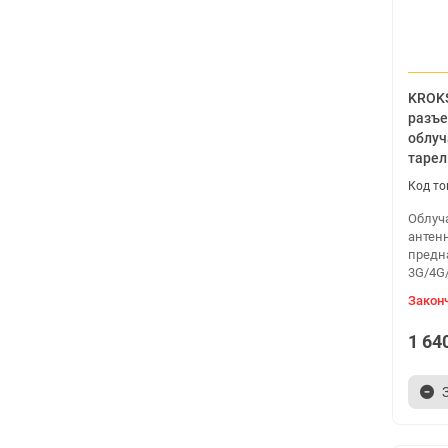
KROKS
разъ
облуч
тарел
Облуч
антен
предн
3G/4G/
Закон
1 64