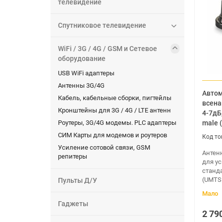
телевидение
Спутниковое телевидение
WiFi / 3G / 4G / GSM и Сетевое
оборудование
USB WiFi адаптеры
Антенны 3G/4G
Автом
Кабель, кабельные сборки, пигтейлы
всена
Кронштейны для 3G / 4G / LTE антенн
4-7дБ
Роутеры, 3G/4G модемы. PLC адаптеры
male 
СИМ Карты для модемов и роутеров
Усиление сотовой связи, GSM
Антен
репитеры
для у
станда
(UMTS 
Пульты Д/У
Мало
Гаджеты
2 79