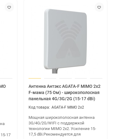
IMO
Антенна Антэкс AGATA-F MIMO 2x2
F-мама (75 Ом) - широкополосная
панельная 4G/3G/2G (15-17 dBi)
AGATA-F MIMO 2x2
Мощная широкополосная антенна
3G/4G/2G/WIFI с поддержкой
нна
технологии MIMO 2x2. Усиление 15-
17,5 dBi.Рекомендуется для
 15-17