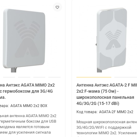
на Антэкс AGATA MIMO 2x2
Антенна Антэкс AGATA-2 F M
 с гермобоксом для 3G/4G
2x2 F-мама (75 Ом) -
ма.
широкополосная панельная
4G/3G/2G (15-17 dBi)
AGATA MIMO 2x2 BOX
AGATA-2F MIMO 2x2
ьная антенна AGATA MIMO 2x2
 герметичным боксом для USB
Мощная широкополосная анте
 модема является готовым
3G/4G/2G/WIFI с поддержкой
ием для усиления сигнала
технологии MIMO 2x2. Усиление