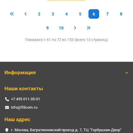
2
3
4
5
6
7
8
9
10
Показано с 61 по 72 из 153 (всего 13 страниц)
Информация
Наши контакты
+7 495 011-35-01
info@filicom.ru
Наш адрес
г. Москва, Багратионовский проезд д. 7, ТЦ "Горбушкин Двор"