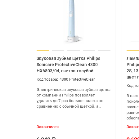
Звуковая зубная щетка Philips
Лампа
Sonicare ProtectiveClean 4300
Philip
HX6803/04, светло-голубой
2S, 1
цвет 
4300 ProtectiveClean
Электрическая звуковая зубная щетка
от компании Philips позволяет
В наст
удалять до 7 раз больше налета по
покол
сравнению с обычной щеткой, а ..
важне
равно
обеспе
Закончился
Закон