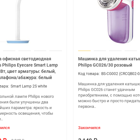
 офисная светодиодная
Машинка для удаления кат
s Philips Eyecare Smart Lamp
Philips GC026/30 розовый
3 Вт, цвет арматуры: белый,
BS-CG002 (CRCQB02-0
плафона/абажура: белый
Машинка для удаления катышк
Smart Lamp 2S white
Philips GC026 станет удачным
приобретением, с помощью кот
ольной лампе Philips нового
можно быстро и просто придат
ения были улучшены два
первона..
йших параметра: яркость и
мерность освещения, чтобы
..
чился
Закончился