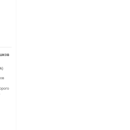
ышков
A)
ов
орого
ь