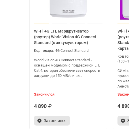
Wi-Fi 4G LTE маршрутизатор
Wi-Fi
(роутер) World Vision 4G Connect
(роут
Standard (с аккумулятором)
Stand
карта
4G Connect Standard
World Vision 4G Connect Standard -
(100 - 
оснащен модемом с поддержкой LTE
Cat.4, которая обеспечивает скорость
СИМ к
загрузки до 150 МБ/с и вы..
прило
по жел
Аннот
Закончился
Закон
4 890 ₽
4 89
Закончился