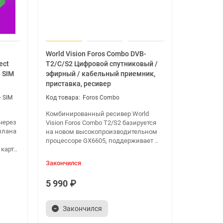
World Vision Foros Combo DVB-
ect
T2/C/S2 Цифровой спутниковый /
 SIM
эфирный / кабельный приемник,
приставка, ресивер
+ SIM
Foros Combo
Комбинированный ресивер World
через
Vision Foros Combo T2/S2 базируется
плана
на новом высокопроизводительном
процессоре GX6605, поддерживает ..
карт..
Закончился
5 990 ₽
Закончился