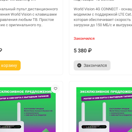
нальный пульт дистанционного
World Vision 4G CONNECT - осна
ения World Vision с клавишами
модемом с поддержкой LTE Cat.
правления любым ТВ. Простое
которая обеспечивает скорость
ие с оригинального пу..
загрузки до 150 МБ/с и выгрузки
Закончился
₽
5 380 ₽
 корзину
Закончился