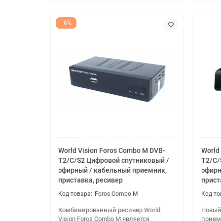
- 6%
World Vision Foros Combo M DVB-
World 
T2/C/S2 Цифровой спутниковый /
T2/C/
эфирный / кабельный приемник,
эфирн
приставка, ресивер
прист
Foros Combo M
Комбинированный ресивер World
Новый
Vision Foros Combo M является
приемн