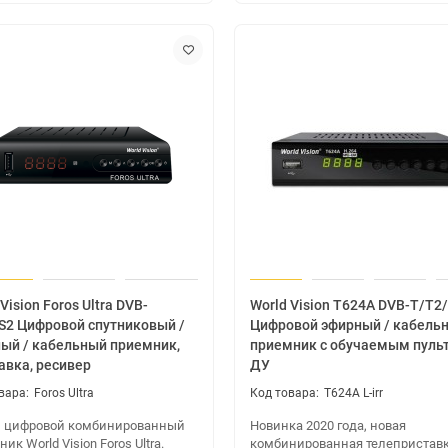
Vision Foros Ultra DVB-
World Vision T624A DVB-T/T2
S2 Цифровой спутниковый /
Цифровой эфирный / кабель
ый / кабельный приемник,
приемник с обучаемым пуль
авка, ресивер
ДУ
Foros Ultra
T624A L-irr
 цифровой комбинированный
Новинка 2020 года, новая
ик World Vision Foros Ultra.
комбинированная телепристав