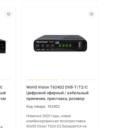
/C
World Vision T624D2 DVB-T/T2/C
ный
Цифровой эфирный / кабельный
том
приемник, приставка, ресивер
T624D2
Новинка 2020 года, новая
комбинированная телеприставка
World Vision T624 D2 базируется на
ка