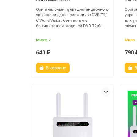
Оригинальный пульт дистанционного
Ориги
управления для приемников DVB-T2/
управл
С World Vision. Совместим с
для у
большинством моделей DVB-T2/C ..
обучен
Много ✓
Мало
640 ₽
790 
В корзину
В