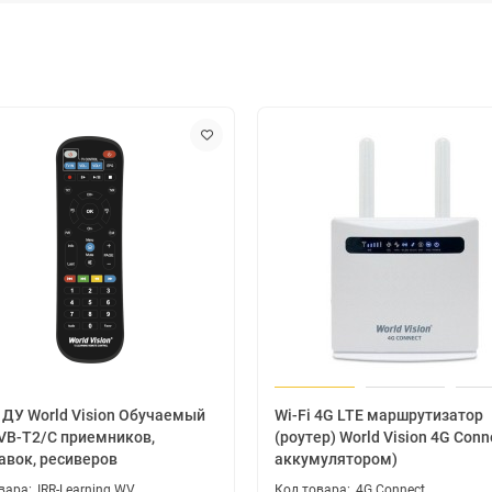
 ДУ World Vision Обучаемый
Wi-Fi 4G LTE маршрутизатор
VB-T2/C приемников,
(роутер) World Vision 4G Conne
авок, ресиверов
аккумулятором)
IRR-Learning WV
4G Connect