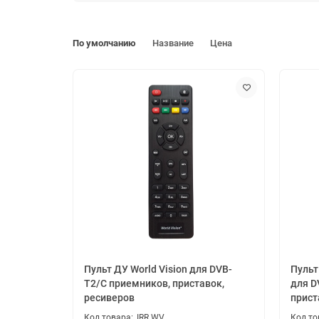
По умолчанию
Название
Цена
Пульт ДУ World Vision для DVB-
Пульт
T2/C приемников, приставок,
для D
ресиверов
прист
IRR WV