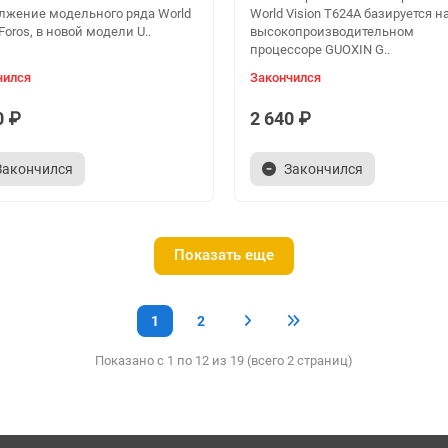
лжение модельного ряда World
World Vision T624A базируется н
 Foros, в новой модели U..
высокопроизводительном
процессоре GUOXIN G..
чился
Закончился
0 ₽
2 640 ₽
Закончился
Закончился
Показать еще
1
2
Показано с 1 по 12 из 19 (всего 2 страниц)