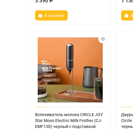
3 390 ₽
1 15
В корзину
В
Вспениватель молока CIRCLE JOY
Двур
Star Moon Electric Milk Frother (CJ-
Circle
EMF13D) черный с подставкой
черн