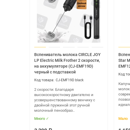
Вспениватель молока CIRCLE JOY
Вспен
LP Electric Milk Frother 2 скорости,
Star M
на аккумуляторе (CJ-EMF19D)
EMF1
черный с подставкой
CJ-EMF19D black
Капуч
молока
2 скорости: Благодаря
совре
высокоскоростному двигателю и
позвол
усовершенствованному венчику с
идеаль
двойной пружиной этот ручной
молочный пенообраз..
Много ✓
Мало