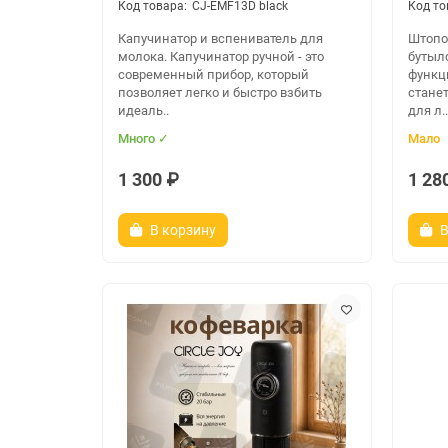
CJ-EMF13D black
Капучинатор и вспениватель для
Штопор
молока. Капучинатор ручной - это
бутыл
современный прибор, который
функци
позволяет легко и быстро взбить
стане
идеаль..
для л..
Много ✓
Мало
1 300 ₽
1 28
В корзину
В