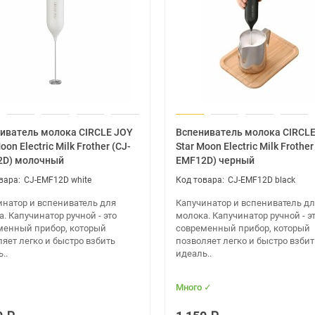
иватель молока CIRCLE JOY
Вспениватель молока CIRCL
oon Electric Milk Frother (CJ-
Star Moon Electric Milk Frother
2D) молочный
EMF12D) черный
CJ-EMF12D white
CJ-EMF12D black
инатор и вспениватель для
Капучинатор и вспениватель д
. Капучинатор ручной - это
молока. Капучинатор ручной - э
менный прибор, который
современный прибор, который
яет легко и быстро взбить
позволяет легко и быстро взбит
..
идеаль..
Много ✓