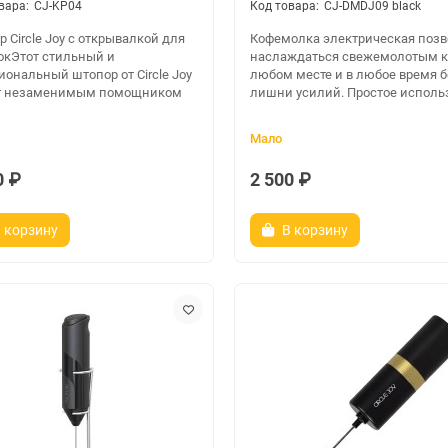
CJ-KP04
CJ-DMDJ09 black
 Circle Joy с открывалкой для
Кофемолка электрическая позв
окЭтот стильный и
наслаждаться свежемолотым к
ональный штопор от Circle Joy
любом месте и в любое время б
т незаменимым помощником
лишни усилий. Простое использ
Мало
0 ₽
2 500 ₽
 корзину
В корзину