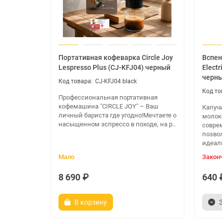
Портативная кофеварка Circle Joy
Вспен
Lespresso Plus (CJ-KFJ04) черный
Electr
черн
CJ-KFJ04 black
Профессиональная портативная
кофемашина "CIRCLE JOY" – Ваш
Капуч
личный бариста где угодно!Мечтаете о
молока
насыщенном эспрессо в походе, на р..
совре
позвол
идеаль
Мало
Закон
8 690 ₽
640 
В корзину