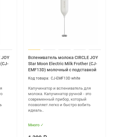
E JOY
Вспениватель молока CIRCLE JOY
 (CJ-
Star Moon Electric Milk Frother (CJ-
EMF13D) молочный с подставкой
CJ-EMF13D white
ля
Капучинатор и вспениватель для
то
молока. Капучинатор ручной - это
современный прибор, который
ь
позволяет легко и быстро взбить
идеаль..
Много ✓