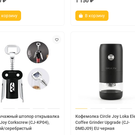
0 ₽
1 150 ₽
 корзину
В корзину
ычажный штопор открывалка
Кофемолка Circle Joy Loka Ele
 Joy Corkscrew (CJ-KP04),
Coffee Grinder Upgrade (CJ-
ый/серебристый
DMDJ09) EU черная