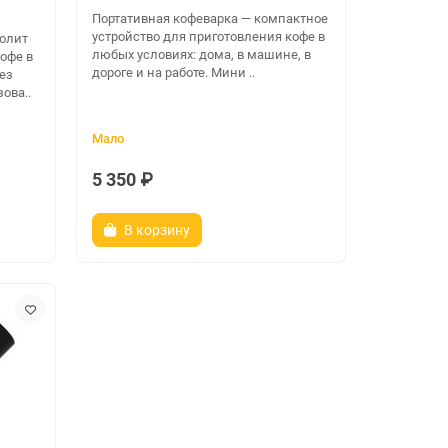
Портативная кофеварка — компактное
устройство для приготовления кофе в
олит
любых условиях: дома, в машине, в
офе в
дороге и на работе. Мини ..
ез
ова..
Мало
5 350 ₽
В корзину