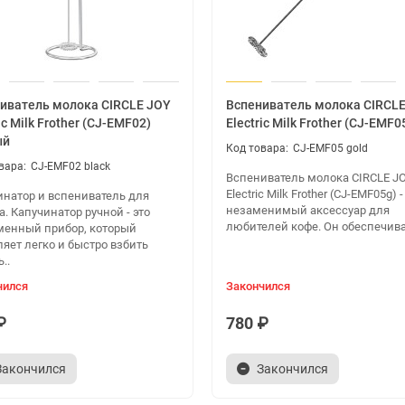
иватель молока CIRCLE JOY
Вспениватель молока CIRCL
ic Milk Frother (CJ-EMF02)
Electric Milk Frother (CJ-EMF0
ый
CJ-EMF05 gold
CJ-EMF02 black
Вспениватель молока CIRCLE J
Electric Milk Frother (CJ-EMF05g) -
инатор и вспениватель для
незаменимый аксессуар для
. Капучинатор ручной - это
любителей кофе. Он обеспечивае
менный прибор, который
яет легко и быстро взбить
..
чился
Закончился
₽
780 ₽
Закончился
Закончился