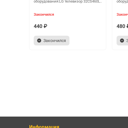
оборудования:LG телевизор 32CS460L..
оборуд
Закончился
Закон
440 ₽
480 
Закончился
Информация