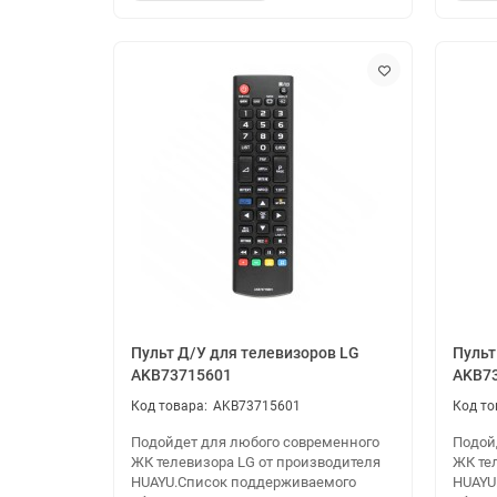
Пульт Д/У для телевизоров LG
Пульт
AKB73715601
AKB7
AKB73715601
Подойдет для любого современного
Подой
ЖК телевизора LG от производителя
ЖК те
HUAYU.Cписок поддерживаемого
HUAYU