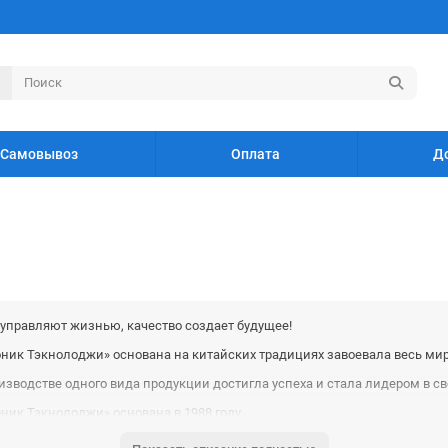
Самовывоз
Оплата
Д
управляют жизнью, качество создает будущее!
ник Тэкнолоджи» основана на китайских традициях завоевала весь мир
зводстве одного вида продукции достигла успеха и стала лидером в св
ник Тэкнолоджи» основана в 1988 году.
рриторию в 30 тыс. квадратных метров