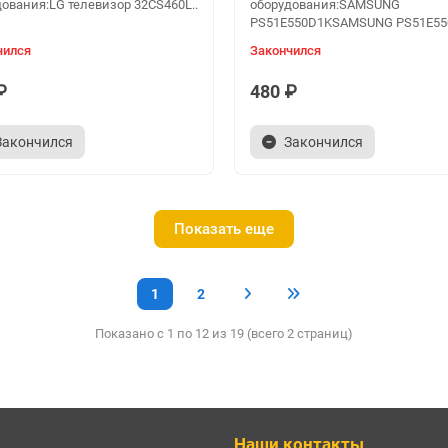
ования:LG телевизор 32CS460L..
оборудования:SAMSUNG
PS51E550D1KSAMSUNG PS51E550
чился
Закончился
₽
480 ₽
Закончился
Закончился
Показать еще
1
2
Показано с 1 по 12 из 19 (всего 2 страниц)
Наши контакты