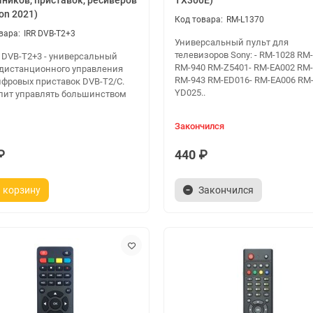
ников, приставок, ресиверов
TX300E)
ion 2021)
RM-L1370
IRR DVB-T2+3
Универсальный пульт для
телевизоров Sony: - RM-1028 RM
 DVB-T2+3 - универсальный
RM-940 RM-Z5401- RM-EA002 RM
 дистанционного управления
RM-943 RM-ED016- RM-EA006 RM
ифровых приставок DVB-T2/C.
YD025..
лит управлять большинством
Закончился
₽
440 ₽
 корзину
Закончился