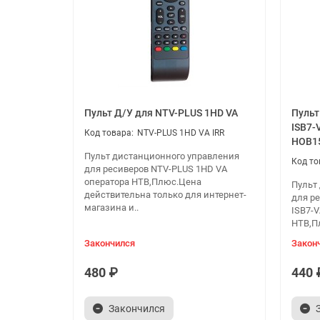
Пульт Д/У для NTV-PLUS 1HD VA
Пульт
ISB7-
NTV-PLUS 1HD VA IRR
HOB1
Пульт дистанционного управления
для ресиверов NTV-PLUS 1HD VA
оператора НТВ,Плюс.Цена
Пульт
действительна только для интернет-
для ре
магазина и..
ISB7-V
НТВ,П
Закончился
Закон
480 ₽
440 
Закончился