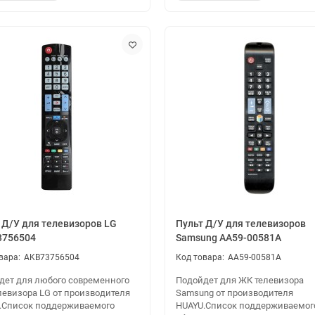
 Д/У для телевизоров LG
Пульт Д/У для телевизоров
3756504
Samsung AA59-00581A
AKB73756504
AA59-00581A
дет для любого современного
Подойдет для ЖК телевизора
левизора LG от производителя
Samsung от производителя
.Cписок поддерживаемого
HUAYU.Cписок поддерживаемог