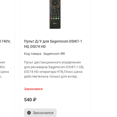
1740V,
Пульт Д/У для Sagemcom DSI87-1
HD, DSI74 HD
Sagemcom IRR
ния
Пульт дистанционного управления
40V,
для ресиверов Sagemcom DSI87-1 HD,
.Цена
DSI74 HD оператора НТВ,Плюс.Цена
..
действительна только для интер..
Закончился
540 ₽
Закончился