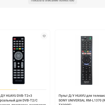
Показать описание полностью
в области интегральных микросхем для пультов дистанционного управл
роизводителей пультов дистанционного управления.
 ДУ HUAYU DVB-T2+3
Пульт Д/У HUAYU для телеви
рсальный для DVB-T2/C
SONY UNIVERSAL RM-L1370 (