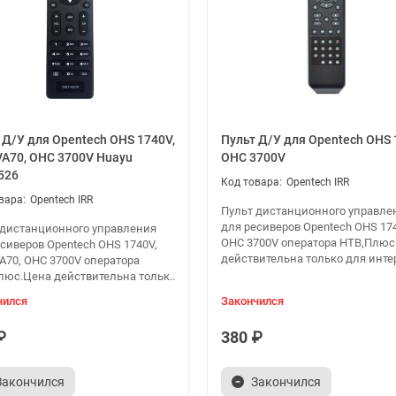
 Д/У для Opentech OHS 1740V,
Пульт Д/У для Opentech OHS 
VA70, OHC 3700V Huayu
OHC 3700V
526
Opentech IRR
Opentech IRR
Пульт дистанционного управле
для ресиверов Opentech OHS 17
 дистанционного управления
OHC 3700V оператора НТВ,Плюс
сиверов Opentech OHS 1740V,
действительна только для интер
A70, OHC 3700V оператора
люс.Цена действительна тольк..
чился
Закончился
₽
380 ₽
Закончился
Закончился