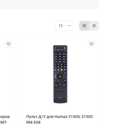
ения, а также производит пульты дистанционного
зоров
Пульт Д/У для Humax 3100S, 5150C
RMT-
RM-E08