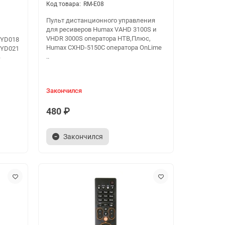
RM-E08
Пульт дистанционного управления
для ресиверов Humax VAHD 3100S и
VHDR 3000S оператора НТВ,Плюс,
-YD018
Humax CXHD-5150C оператора OnLime
-YD021
..
-
Закончился
480 ₽
Закончился