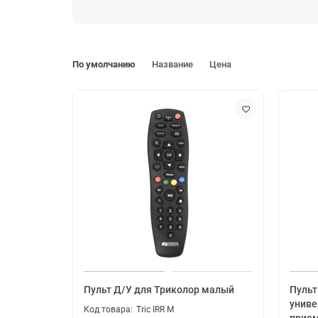
Специализируется на исследованиях и разработках 
управления для бытовых электроприборов.
Компания является одним из первых и крупнейших п
По умолчанию
Название
Цена
В нашем штате более тысячи сотрудников
Пульт Д/У для Триколор малый
Пульт
униве
Tric IRR M