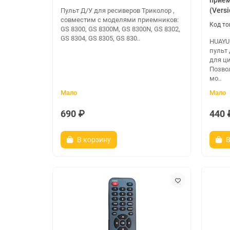
прием
(Vers
Пульт Д/У для ресиверов Триколор ,
совместим с моделями приемников:
GS 8300, GS 8300M, GS 8300N, GS 8302,
GS 8304, GS 8305, GS 830..
HUAYU
пульт
для ц
Позво
мо..
Мало
Мало
690 ₽
440 
В корзину
В