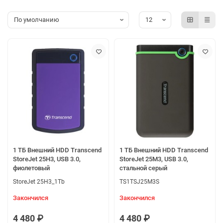
разрабатывая новаторские периферийные устройства,
которые в полной мере соответствуют современному
высокотехнологичному стилю жизни. Transcend предлагает
все необходимое для организации вашей цифровой жизни.
1 ТБ Внешний HDD Transcend
1 ТБ Внешний HDD Transcend
StoreJet 25H3, USB 3.0,
StoreJet 25M3, USB 3.0,
фиолетовый
стальной серый
StoreJet 25H3_1Tb
TS1TSJ25M3S
Закончился
Закончился
4 480 ₽
4 480 ₽