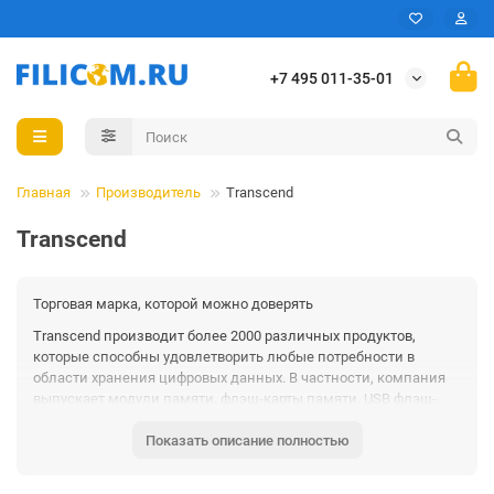
+7 495 011-35-01
Главная
Производитель
Transcend
Transcend
Торговая марка, которой можно доверять
Transcend производит более 2000 различных продуктов,
которые способны удовлетворить любые потребности в
области хранения цифровых данных. В частности, компания
выпускает модули памяти, флэш-карты памяти, USB флэш-
накопители, кард-ридеры, внешние жесткие диски,
Показать описание полностью
твердотельные накопители и устройства промышленного
класса. Помимо создания утилитарных продуктов, мы также
участвуем в формировании новых рыночных тенденций,