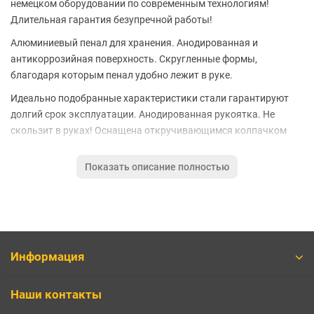
немецком оборудовании по современным технологиям!
Длительная гарантия безупречной работы!
Алюминиевый пенал для хранения. Анодированная и
антикоррозийная поверхность. Скругленные формы,
благодаря которым пенал удобно лежит в руке.
Идеально подобранные характеристики стали гарантируют
долгий срок эксплуатации. Анодированная рукоятка. Не
скользит в руках! Оснащена откручивающимся колпачком
для хранения мелкого крепежа.
Показать описание полностью
Подходит для большинства бытовых нужд. Отличный вариант
как для профессионального ремонта, так и для использования
в быту. С ее помощью легко чинить часы, телефоны,
компьютеры, приемники и многие другие приборы,
используемые человеком дома.
Информация
Общие характеристики
Тип - отвертка для точных работ
Наши контакты
Тип наконечника - Pentalobe, Torx, spanner (U), tri-point (Y),
крестообразный, прямой, шестиугольный (H)