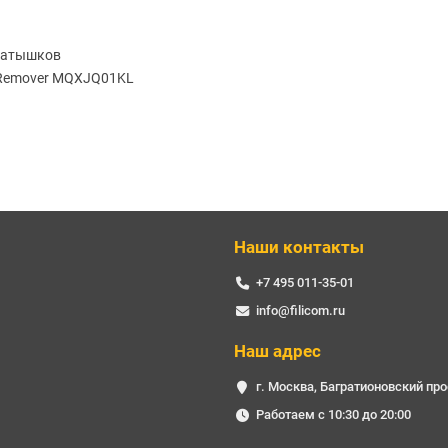
 катышков
t Remover MQXJQ01KL
Наши контакты
+7 495 011-35-01
info@filicom.ru
Наш адрес
г. Москва, Багратионовский про
Работаем с 10:30 до 20:00