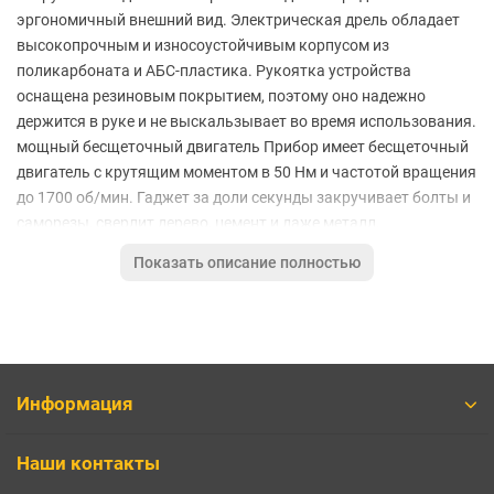
эргономичный внешний вид. Электрическая дрель обладает
высокопрочным и износоустойчивым корпусом из
поликарбоната и АБС-пластика. Рукоятка устройства
оснащена резиновым покрытием, поэтому оно надежно
держится в руке и не выскальзывает во время использования.
мощный бесщеточный двигатель Прибор имеет бесщеточный
двигатель с крутящим моментом в 50 Нм и частотой вращения
до 1700 об/мин. Гаджет за доли секунды закручивает болты и
саморезы, сверлит дерево, цемент и даже металл.
Поддерживается 3 режима работы и 50 режимов управления.
Показать описание полностью
Встроенная батарея на 1900 мАч обеспечивает закручивание
около 600 саморезов в деревянное изделие на одном заряде.
Удобное управление
В задней части электродрели находится дисплей и кнопки
управления режимами, на экране отображается уровень
Информация
заряда батареи, режим работы, направление вращения и
другая полезная информация. Поставляется с набором 10
Наши контакты
двухсторонник бит, 5 свёрл и магнитной насадкой. Умный