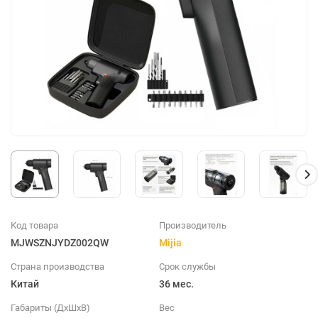
Код товара
Производитель
MJWSZNJYDZ002QW
Mijia
Страна производства
Срок службы
Китай
36 мес.
Габариты (ДхШхВ)
Вес