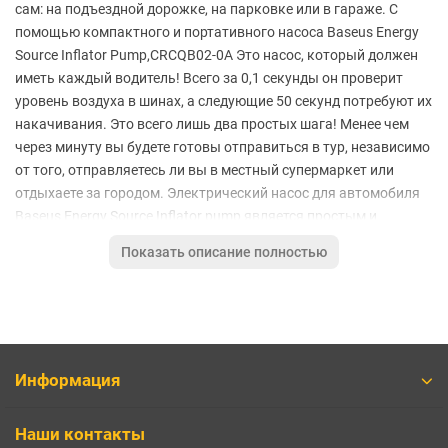
сам: на подъездной дорожке, на парковке или в гараже. С
помощью компактного и портативного насоса Baseus Energy
Source Inflator Pump,CRCQB02-0A Это насос, который должен
иметь каждый водитель! Всего за 0,1 секунды он проверит
уровень воздуха в шинах, а следующие 50 секунд потребуют их
накачивания. Это всего лишь два простых шага! Менее чем
через минуту вы будете готовы отправиться в тур, независимо
от того, отправляетесь ли вы в местный супермаркет или
отдыхаете за городом. Электрический насос для автомобиля
Baseus Energy Source Inflator pump является простым и
функциональным устройством, которое необходимо иметь
Показать описание полностью
каждому автомобилисту в багажнике. Насос CRCQB02-0A
оснащен встроенным, литиевым аккумулятором что дает
возможность накачать колесо без автомобильной зарядки.
Его также можно использовать ночью, потому что имеется
фонарик который прекрасно освещают рабочую зону.
Цельнометаллический корпус такого же размера, как
Информация
мобильный телефон, и размещается в автомобиле, не занимая
много места. На корпусе компрессора находится дисплей и
Наши контакты
кнопки управления которые контролируют процесс подкачки