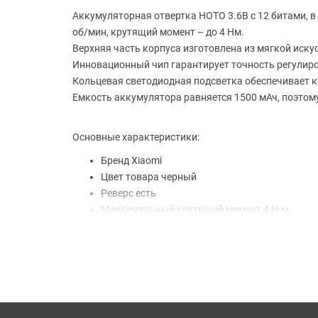
Аккумуляторная отвертка HOTO 3.6В с 12 битами, в 
об/мин, крутящий момент – до 4 Нм.
Верхняя часть корпуса изготовлена из мягкой иску
Инновационный чип гарантирует точность регулир
Кольцевая светодиодная подсветка обеспечивает к
Емкость аккумулятора равняется 1500 мАч, поэтому
Основные характеристики:
Бренд Xiaomi
Цвет товара черный
Реверс есть
Максимальный крутящий момент 4 Н·м
Форма отвертки прямая
Количество скоростей 1
Функции регулировка крутящего момента
Особенности конструкции лампа точечной по
Макс. число оборотов холостого хода 220 об
Тип питания аккумулятор