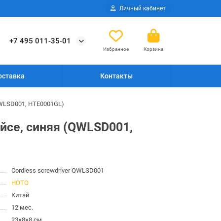
Личный кабинет
+7 495 011-35-01
Избранное
Корзина
оставка
Контакты
QWLSD001, HTE0001GL)
ейсе, синяя (QWLSD001,
Cordless screwdriver QWLSD001
HOTO
Китай
12 мес.
23×8×8 см