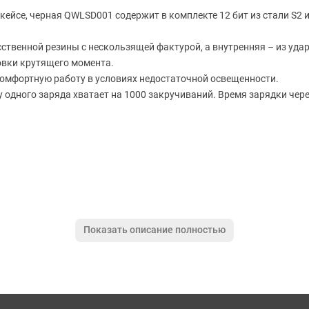
кейсе, черная QWLSD001 содержит в комплекте 12 бит из стали S2 и
сственной резины с нескользящей фактурой, а внутренняя – из уд
овки крутящего момента.
омфортную работу в условиях недостаточной освещенности.
 одного заряда хватает на 1000 закручиваний. Время зарядки через
Показать описание полностью
дсветки
/мин