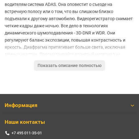
водителям система ADAS. Она оповестит о съезде на
встречную полосу или о том, что вы слишком близко
подъехали к другому автомобилю. Видеорегистратор снимает
четкие кадры даже ночью. Все дело в технологиях
динамического шумоподавления - 3D-DNR и WDR. Они
регулируют баланс экспозиции, повышая контрастность и
яркость. Диафрагма притягивает больше света, исключая
темные участки. Просматривайте отснятый материал на
встроенном дисплее или через приложение. Гаджет
Показать описание полностью
подключается к Wi-Fi. За тем, что происходит позади
проследит компактная камера 70mai RC-06. Она снимает
кадры в формате HD и усиливает возможности
видеорегистратора. Ей не страшны ни дождь, ни поездка на
автомойку. Гаджет можно настроить в режим парковки.
Переключаться же с основной камеры просто - в один клик.
Информация
Основные характеристики:
Наши контакты
Цвет товара черный
Количество камер 2
+7 495 011-35-01