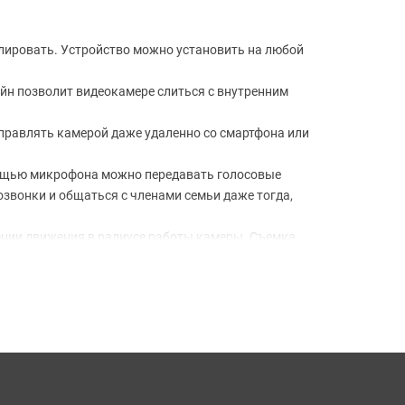
лировать. Устройство можно установить на любой
айн позволит видеокамере слиться с внутренним
 управлять камерой даже удаленно со смартфона или
омощью микрофона можно передавать голосовые
звонки и общаться с членами семьи даже тогда,
жении движения в радиусе работы камеры. Съемка
а снижают вероятность ложного срабатывания
тер и непогода не помешают работе. Камера
 детали. Модель подходит как для домашнего, так и
вать видео в Full-HD качестве (1920х1080p) с