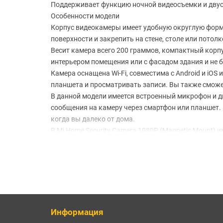
Поддерживает функцию ночной видеосъемки и двус
Особенности модели
Корпус видеокамеры имеет удобную округлую форму
поверхности и закрепить на стене, столе или потолк
Весит камера всего 200 граммов, компактный корп
интерьером помещения или с фасадом здания и не б
Камера оснащена Wi-Fi, совместима с Android и iO
планшета и просматривать записи. Вы также сможе
В данной модели имеется встроенный микрофон и 
сообщения на камеру через смартфон или планшет.
когда вы далеко от дома.
В Mi Home Security Camera 1080P (Magnetic Mount)
ведется на протяжении 10 секунд и автоматически
датчика практически до нуля.
Корпус видеокамеры имеет защиту от пыли и влаги 
выдержит мороз до -20 и жару до +50, что делает е
Тройное шифрование данных обеспечивает безопас
Технические характеристики
Угол обзора Mi Home Security Camera 1080P (Magnet
Информация
корпоративного использования внутри помещений д