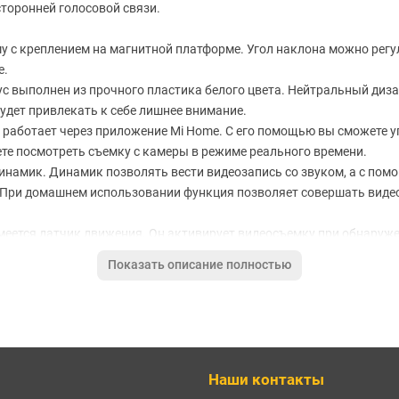
торонней голосовой связи.
 с креплением на магнитной платформе. Угол наклона можно регу
е.
ус выполнен из прочного пластика белого цвета. Нейтральный диз
удет привлекать к себе лишнее внимание.
S и работает через приложение Mi Home. С его помощью вы сможете
те посмотреть съемку с камеры в режиме реального времени.
динамик. Динамик позволять вести видеозапись со звуком, а с п
 При домашнем использовании функция позволяет совершать видео
 имеется датчик движения. Он активирует видеосъемку при обнару
 отправляется на смартфон. Алгоритмы искусственного интеллект
Показать описание полностью
IP65, благодаря чему возможно уличное использование. Дождь, ве
е пригодной для круглогодичного использования.
ность использования.
ic Mount) составляет 120 градусов. Вы не упустите ни одной важной
Наши контакты
аже большой площади, а также для улицы. Камера способна записы