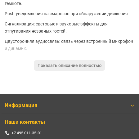
темноте.
Push-уведомления на смартфон при обнаружении движения
Сигнализация: световые и звуковые эффекты для
отпугивания незваных гостей.
Двусторонняя аудиосвязь: связь через встроенный микрофон
и динамик.
Локальное хранилище позволит хранить видео на карте
Показать описание полностью
microSD объёмом до 256 ГБ.
Голосовое управление: работает с Google Ассистентом
Основные характеристики:
Информация
Производитель TP-LINK
Тип видеокамеры уличная видеокамера
Стандарт видеокамеры IP
Наши контакты
Муляж камеры нет
+7 495 011-35-01
Поддержка стандартов 802.11n, 802.11g