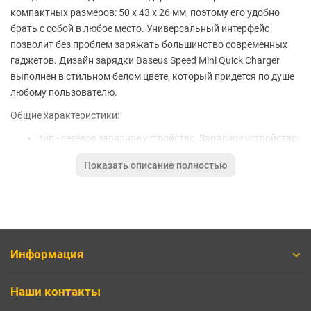
компактных размеров: 50 х 43 х 26 мм, поэтому его удобно
брать с собой в любое место. Универсальный интерфейс
позволит без проблем заряжать большинство современных
гаджетов. Дизайн зарядки Baseus Speed Mini Quick Charger
выполнен в стильном белом цвете, который придется по душе
любому пользователю.
Общие характеристики:
Тип - сетевое зарядное устройство, Зарядное устройство,
от сети 220В, сетевое зарядное
Показать описание полностью
В составе комплекта - сетевой блок питания с разъемом,
без кабеля
Количество разъемов - 1
Разъем на блоке питания - USB Type-C
Разъем кабеля - USB Type-C
Стандарт быстрой зарядки - Huawei SuperCharge,
Информация
Qualcomm Quick Charge 3.0, Samsung Adaptive Fast
Charging, USB Power Delivery, USB Power Delivery 3.0, AFC
Наши контакты
(Samsung)Power DeliveryQuick Charge 3.0SCP (Huawei)