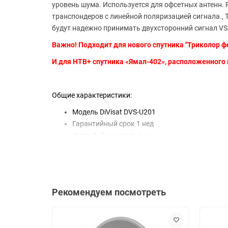
уровень шума. Используется для офсетных антенн. 
транспондеров с линейной поляризацией сигнала., Т
будут надежно принимать двухсторонний сигнал VS
Важно! Подходит для нового спутника "Триколор ф
И для НТВ+ спутника «Ямал-402», расположенного 
Общие характеристики:
Модель DiVisat DVS-U201
Гарантийный срок
1 нед
Интерфейсы и разъемы:
Вид разъема
F-разъем
Дополнительная информация:
Рабочий диапазон частот
10.70-12-75
Рекомендуем посмотреть
Уровень шума
0.1 дБ
Страна производства
Китай
Габариты: