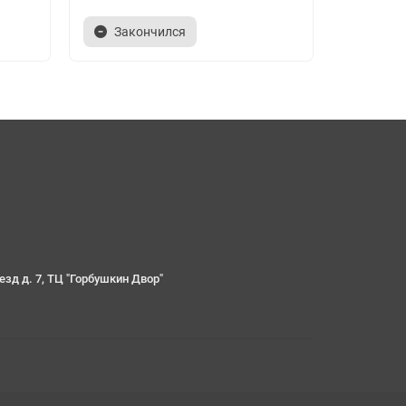
Закончился
Зако
езд д. 7, ТЦ "Горбушкин Двор"