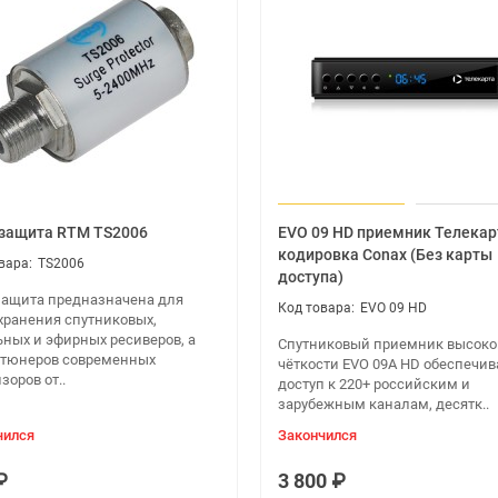
защита RTM TS2006
EVO 09 HD приемник Телекар
кодировка Conax (Без карты
TS2006
доступа)
защита предназначена для
EVO 09 HD
хранения спутниковых,
ьных и эфирных ресиверов, а
Спутниковый приемник высоко
 тюнеров современных
чёткости EVO 09А HD обеспечив
зоров от..
доступ к 220+ российским и
зарубежным каналам, десятк..
чился
Закончился
₽
3 800 ₽