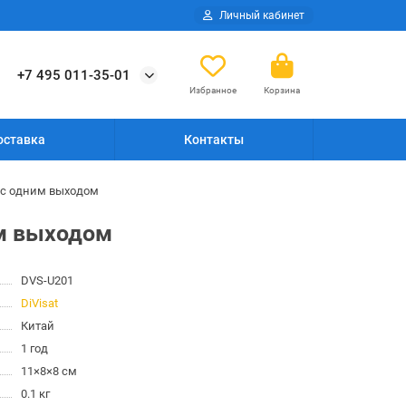
Личный кабинет
+7 495 011-35-01
Избранное
Корзина
оставка
Контакты
р с одним выходом
им выходом
DVS-U201
DiVisat
Китай
1 год
11×8×8 см
0.1 кг