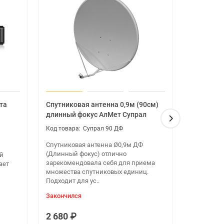
та
Спутниковая антенна 0,9м (90см)
EVO 09 H
длинный фокус АлМет Супрал
кодировка
Вездеход
Супрал 90 ДФ
Спутниковая антенна Ø0,9м ДФ
(Длинный фокус) отлично
й
Спутников
зарекомендовала себя для приема
ает
чёткости 
множества спутниковых единиц.
доступ к 
Подходит для ус..
зарубежны
Закончился
Закончилс
2 680 ₽
6 240 ₽