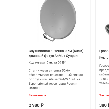
Длина упаковки
9 см
Высота упаковки
6 см
Ширина упаковки
6 см
Вес с упаковкой (кг)
0.1 кг
Спутниковая антенна 0,6м (60см)
Грозо
длинный фокус АлМет Супрал
Супрал 60 ДФ
Грозо
предо
Спутниковая антенна Ø0,6м
кабел
обеспечивает качественный сигнал
также
со спутника Eutelsat W4/W7 36E на
телеви
Европейской территории России.
Отличн..
Закончился
Закон
2 980 ₽
380 