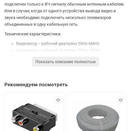
подключен только к ВЧ сигналу обычным антенным кабелем.
Или в случае, когда от одного устройства вывода видео и
звука необходимо подключить несколько телевизоров
объединенных в одну кабельную сеть.
Технические характеристики:
Видеовход – рабочий диапазон 20Hz-6MHz
Аудиовход – рабочий диапазон 20Hz-15kHz
Композитный RCA видео/аудио вход
Показать описание полностью
ВЧ выход - каналы на выходе с 1 по 69
Звуковая поднесущая 4.5 МГц, 5.5 МГц, 6 МГц, 6.5 МГц
Обеспечение плавной регулировки частоты сигнала с
Рекомендуем посмотреть
шагом 0.25МГц
Отношение сигнал/шум - 55dB
Мощность - 230V/50Hz/3.5W
Работает в диапазоне температур -10, +50С
Цена действительна только для интернет-магазина и может
отличаться от цен в розничных магазинах.