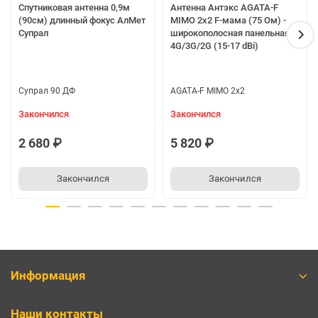
Спутниковая антенна 0,9м
Антенна Антэкс AGATA-F
(90см) длинный фокус АлМет
MIMO 2x2 F-мама (75 Ом) -
Супрал
широкополосная панельная
4G/3G/2G (15-17 dBi)
Супрал 90 ДФ
AGATA-F MIMO 2x2
Закончился
Закончился
2 680 ₽
5 820 ₽
Закончился
Закончился
Информация
Наши контакты