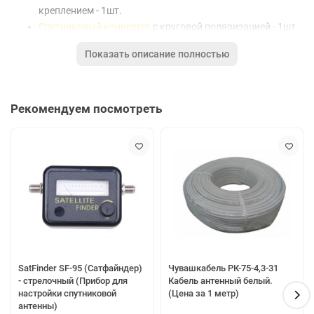
креплением - 1шт.
Cпутниковый конвертер
с круговой поляризацией - 1шт.
Коаксиальный кабель RG-6
(бюджетная модель с
Показать описание полностью
омедненной центральной жилой) - 10м.
Разъем F-типа
- 2шт.
Цена действительна только для интернет-магазина и может
Рекомендуем посмотреть
отличаться от цен в розничных магазинах.
SatFinder SF-95 (Сатфайндер)
Чувашкабель РК-75-4,3-31
- стрелочный (Прибор для
Кабель антенный белый.
настройки спутниковой
(Цена за 1 метр)
антенны)