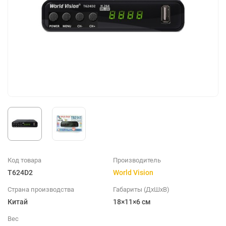
Код товара
Производитель
T624D2
World Vision
Страна производства
Габариты (ДхШхВ)
Китай
18×11×6 см
Вес