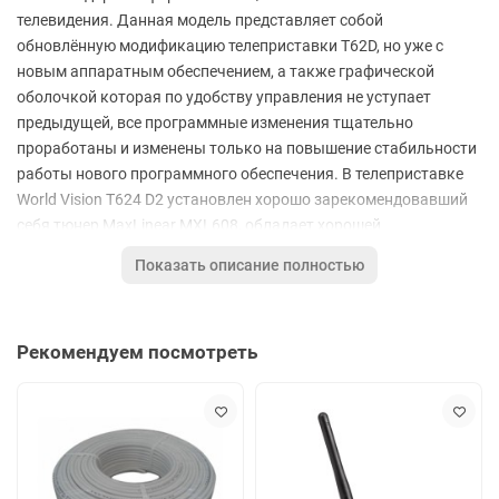
телевидения. Данная модель представляет собой
обновлённую модификацию телеприставки T62D, но уже с
новым аппаратным обеспечением, а также графической
оболочкой которая по удобству управления не уступает
предыдущей, все программные изменения тщательно
проработаны и изменены только на повышение стабильности
работы нового программного обеспечения. В телеприставке
World Vision T624 D2 установлен хорошо зарекомендовавший
себя тюнер MaxLinear MXL608, обладает хорошей
чувствительностью приёма DVB-T/T2 и DVB-C сигнала, в
Показать описание полностью
результате пользователь получает стабильность трансляции
и качественное цифровое изображение на экран своего
телевизора. Как и во всех новых моделях цифровых
Рекомендуем посмотреть
телеприставок World Vision, присутствует возможность
подключения устройства к беспроводной сети через внешний
USB Wi-Fi адаптер, поскольку не все модели адаптеров
подходят для реализации такого вида соединения, то
подробная информация указана в характеристиках на
устройство. При подключении к сети интернет пользователь