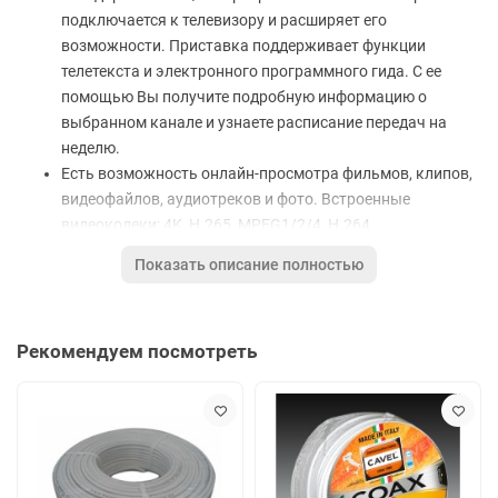
подключается к телевизору и расширяет его
возможности. Приставка поддерживает функции
телетекста и электронного программного гида. С ее
помощью Вы получите подробную информацию о
выбранном канале и узнаете расписание передач на
неделю.
Есть возможность онлайн-просмотра фильмов, клипов,
видеофайлов, аудиотреков и фото. Встроенные
видеокодеки: 4K, H.265, MPEG1/2/4, H.264,
AVS/AVS2/AVS+, VP8/9, Xvid, WMV9/VC1 SP/MP/AP/ JPEG
Показать описание полностью
HFIF. Поддерживает форматы: H.265, AVI, H.264, VC-1,
DIVD/DIVX.
USB-порт позволит Вам подсоединить к приставке
Рекомендуем посмотреть
флешку или внешний жесткий диск, чтобы вывести на
экран телевизора записанный на них видеоконтент и
фотографии. Пульт, который входит в комплект,
позволяет регулировать настройки и задействовать
дополнительные функции.
Встроенное ПО предоставляет возможность просмотра