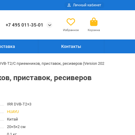
Личный кабинет
+7 495 011-35-01
Избранное
Корзина
оставка
Контакты
B-T2/C приемников, приставок, ресиверов (Version 2021)
в, приставок, ресиверов
IRR DVB-T2+3
HUAYU
Китай
20×5×2 см
0.1 кг