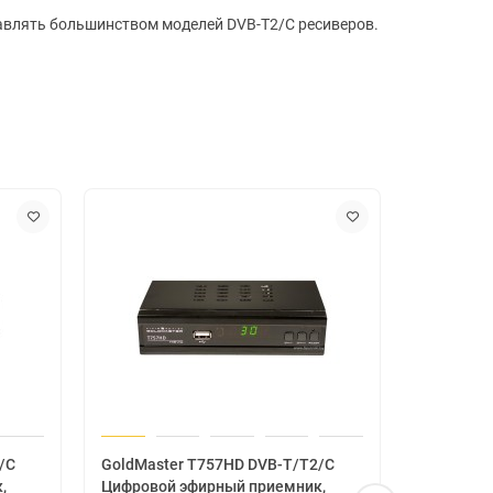
авлять большинством моделей DVB-T2/C ресиверов.
/C
GoldMaster T757HD DVB-T/T2/C
GoldMast
,
Цифровой эфирный приемник,
Цифровой