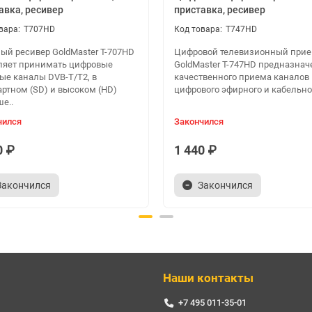
авка, ресивер
приставка, ресивер
T707HD
T747HD
ый ресивер GoldMaster T-707HD
Цифровой телевизионный при
ляет принимать цифровые
GoldMaster T-747HD предназнач
ые каналы DVB-T/T2, в
качественного приема каналов
артном (SD) и высоком (HD)
цифрового эфирного и кабельног
е..
чился
Закончился
0 ₽
1 440 ₽
Закончился
Закончился
Наши контакты
+7 495 011-35-01