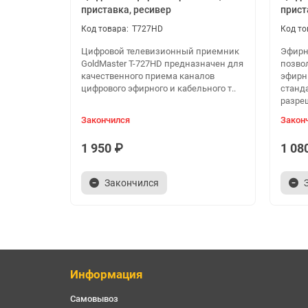
приставка, ресивер
прист
T727HD
Цифровой телевизионный приемник
Эфирн
GoldMaster T-727HD предназначен для
позво
качественного приема каналов
эфирн
цифрового эфирного и кабельного т..
станд
разреш
Закончился
Закон
1 950 ₽
1 08
Закончился
Информация
Самовывоз