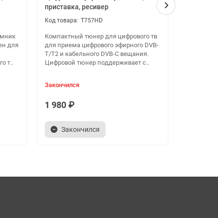
приставка, ресивер
приставка
T757HD
емник
Компактный тюнер для цифрового тв
Цифровой
ен для
для приема цифрового эфирного DVB-
GoldMaste
T/T2 и кабельного DVB-C вещания.
качествен
о т..
Цифровой тюнер поддерживает с..
цифрового 
Закончился
Мало
1 980 ₽
2 250 ₽
Закончился
В ко