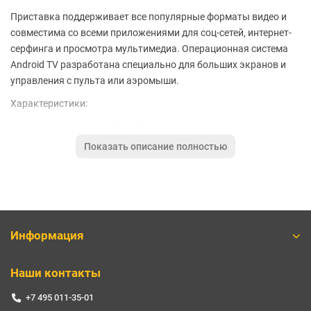
Приставка поддерживает все популярные форматы видео и
совместима со всеми приложениями для соц-сетей, интернет-
серфинга и просмотра мультимедиа. Операционная система
Android TV разработана специально для больших экранов и
управления с пульта или аэромыши.
Характеристики:
Модель: Mecool KM1 Classic
Показать описание полностью
Тип: ТВ-приставка
Цвет: черный
ОС: Android TV 10
Процессор: Amlogic S905X3
Информация
Количество ядер: четыре ARM Cortex-A53 с частотой до
1,8 ГГц
Наши контакты
Графический процессор: Mali-G31MP2
+7 495 011-35-01
Оперативная память: 2 ГБ DDR4