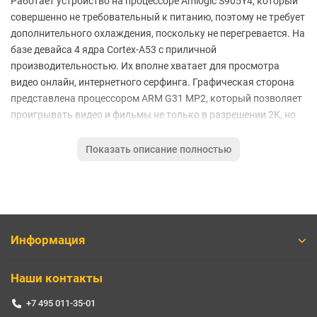
Работает устройство на процессоре Amlogic S905Y4, который
совершенно не требовательный к питанию, поэтому не требует
дополнительного охлаждения, поскольку не перегревается. На
базе девайса 4 ядра Cortex-A53 с приличной
производительностью. Их вполне хватает для просмотра
видео онлайн, интернетного серфинга. Графическая сторона
представлена процессором ARM G31 MP2, который позволяет
проигрывать видео и фильмы не только в разрешении 2К, но
даже с легкостью справляется с воспроизведением YouTube и
IVI в 4К HDR со стабильными 60 кадрами в секунду.
Показать описание полностью
В ТВ-боксе установлено 4 Гб оперативной памяти, а для
внутренней отведено 32 Гб. Кроме того, в смарт боксе имеется
двухдиапазонный WiFi модуль, а Bluetooth 5.0 позволяет
подключать различную периферию, начиная с клавиатур,
мышек, и заканчивая наушниками и крупными
Информация
аудиосистемами.
Благодаря операционной системе Android TV 11, устройство
Наши контакты
может спокойно работать на больших экранах телевизора.
+7 495 011-35-01
Несмотря на маленький корпус, этот «малыш» настолько