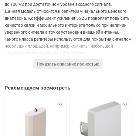
до 100 м2 при достаточном уровне входного сигнала.
Данная модель относится к репитерам начального ценового
диапазона. Коэффициент усиления 55 дБ позволяет повысить
качество связи и мобильного интернета только при наличии
уверенного сигнала в точке установки внешней антенны.
Такого класса репитеры используются для покрытия сигналом
небольших площадей, например комнаты, небольшой
малометражной квартиры, автомобиля.
Репитер снабжен индикаторами питания и перегрузки.
Показать описание полностью
Компактные размеры репитера позволяют спрятать его в
одном из отсеков автомобиля или незаметно смонтировать в
помещении.
Рекомендуем посмотреть
Основные свойства ретранслятора KROKS RK900/1800/2100-
55:
усиливает сигнал сотовых операторов в стандартах
связи GSM900, GSM1800, UMTS900, UMTS2100, LTE1800
низкое энергопотребление
напряжение питания 7-24 В