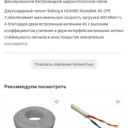
фиксированной беспроводной широкополосной связи.
Двухъядерный чипсет Balong в HUAWEI Soyealink 4G CPE
3 обеспечивает максимальную скорость загрузки 400 Мбит/с.
А благодаря двум встроенным антеннам 4G с высоким
коэффициентом усиления и двум интерфейсам внешних антенн
стабильность сигнала и зона покрытия значительно
улучшаются.
HUAWEI Soyealink 4G CPE 3 поддерживает два диапазона Wi-Fi
2,4 ГГц и 5 ГГц, а также объединяет их в один видимый сигнал.
Показать описание полностью
У вас будет плавная и стабильная работа Wi-Fi без
необходимости вручную выбирать лучший сигнал.
HUAWEI Soyealink 4G CPE 3 с 4 портами Gigabit Ethernet и
Рекомендуем посмотреть
двухдиапазонным Wi-Fi на 1167 Мбит/с подходит для
широкополосного доступа более чем на 100 Мбит/с.
Производительность Wi-Fi в 4 раза выше, чем у предыдущего
поколения.
Технические характеристики:
Габаритные размеры