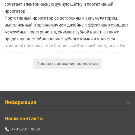
сочетает электрическую зубную щётку и портативный
ирригатор.
Портативный ирригатор со встроенным аккумулятором,
выполненный в эргономичном дизайне, эффективно очищает
межзубные пространства, снимает зубной налёт, а также
предотвращает образование зубного камня и является
отличной профилактикой кариеса и болезней пародонта. Он
необходим для ухода за зубными протезами, коронками и
брекет-системами. Ирригатор прост в управлении, удобен при
Показать описание полностью
транспортировке и использовании вне дома. Благодаря
встроенному аккумулятору способен поддерживать
работоспособность до 2–3 недель без подзарядки. Оснащён 3
режимами работы, которые обеспечивают комфорт и
эффективность прибора. За счёт повышенных массажных
свойств модели Dentalpik Pro 50 ткани полости рта при чистке
Информация
немного нагреваются, благодаря этому ускоряются
биохимические процессы, расширяются кровеносные сосуды и
Наши контакты
улучшается микроциркуляция крови. Воздействие
ультразвука позволяет активным полезным веществам и
+7 495 011-35-01