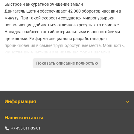
Быстрое и аккуратное очищение эмали
Двигатель щетки обеспечивает 42 000 оборотов насадки в
минуту. При такой скорости создаются микропузырьки,
позволяющие добиваться отличного результата в чистке.
Насадка снабжена антибактериальными износостойкими
щетинками. Ее форма специально разработана для
проникновения в самые труднодоступные места. Мощность,
качественные щетинки и уникальная форма насадки
обеспечивают быстрое и аккуратное очищение эмали,
Показать описание полностью
предотвращают образование пятен, кариеса, налета и зубного
камня.
Цветной дисплей
Сенсорная панель управляется движениями вверх-вниз. Есть
кнопка для подтверждения команд. Настроить щетку можно и
из мобильного приложения, не пользуясь дисплеем. Умный
Информация
аксессуар сам включит экран, когда его возьмут в руки. В
меню на экране можно выбрать режим чистки, задать время и
Наши контакты
уровень интенсивности.
Датчики и гироскопы
+7 495 011-35-01