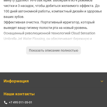
минуту удаляют 99% бактерий. Выбирайте из 4 режимов
чистки и 3 насадок, чтобы добиться желаемого эффекта. До
100 дней автономной работы, компактный дизайн и здоровье
ваших зубов.
Эффективная очистка. Портативный ирригатор, который
выведет вашу гигиену полости рта на новый уровень.
Оснащенный революционной технологией Cloud Sensation
Umbrella Jet Water Flossing, он обеспечивает бережную и
тщательную очистку, недоступную другим устройствам.
1700 импульсов в минуту. Ирригатор создает мощный поток
Показать описание полностью
воды с частотой 1700 импульсов в минуту, что обеспечивает
эффективное удаление 99% зубного налета. При этом
деликатная технология Cloud Sensation гарантирует бережное
воздействие, минимизируя раздражение десен.
Уникальная технология очистки. Mijia F400 не просто удаляет
Информация
налет между зубами. Тонкая центральная колонна воды
безупречно очищает межзубные промежутки, а окружающая
Наши контакты
ее круговая водяная завеса бережно массирует десны и
деликатно очищает область десневого треугольника. Эта
+7 495 011-35-01
уникальная технология увеличивает площадь очистки в 7 раз,