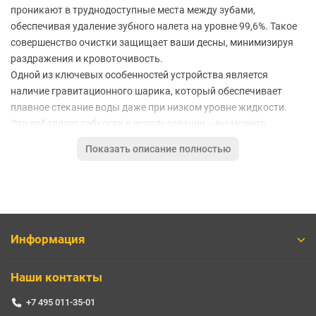
проникают в труднодоступные места между зубами,
обеспечивая удаление зубного налета на уровне 99,6%. Такое
совершенство очистки защищает ваши десны, минимизируя
раздражения и кровоточивость.
Одной из ключевых особенностей устройства является
наличие гравитационного шарика, который обеспечивает
плавное стекание воды даже при низком уровне жидкости.
Это добавляет гибкости в использовании -- вы можете
выбрать любое положение для чистки, сохраняя
Показать описание полностью
максимальный комфорт. Объем резервуара 200 мл
достаточен для одной процедуры, что избавляет от
необходимости долива воды во время использования.
Xiaomi Mijia Electric изготовлен из материалов,
соответствующих пищевым стандартам, что гарантирует
безопасность использования. Защита от воды класса IPX7
Информация
позволяет не беспокоиться о попадании воды на корпус,
делая ирригатор идеально подходящим для влажных
Наши контакты
помещений. Прочный и долговечный, он станет надежным
спутником для ежедневного ухода за полостью рта.
+7 495 011-35-01