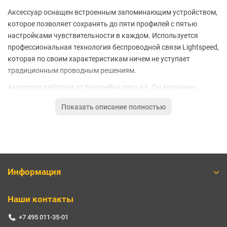
Аксессуар оснащен встроенным запоминающим устройством,
которое позволяет сохранять до пяти профилей с пятью
настройками чувствительности в каждом. Используется
профессиональная технология беспроводной связи Lightspeed,
которая по своим характеристикам ничем не уступает
традиционным проводным решениям.
Аксессуар работает от батарейки типа AA. Он экономно
расходует электроэнергию. Одного аккумулятора хватает
Показать описание полностью
примерно на девять месяцев использования (в экономичном
режиме).
Характеристики:
Гарантия 2 года
Страна Китай
Информация
Серия LOGITECH G 305
Модель G305 Lightspeed Black
Наши контакты
Беспроводная мышь Да
Скорость перемещения 1000 см/сек
+7 495 011-35-01
Макс. допустимое ускорение (g) 40