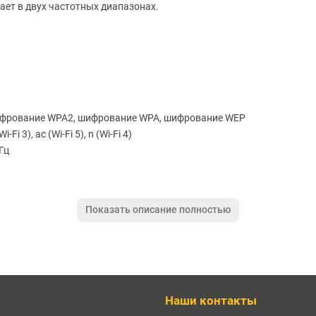
ает в двух частотных диапазонах.
шифрование WPA2, шифрование WPA, шифрование WEP
i-Fi 3), ac (Wi-Fi 5), n (Wi-Fi 4)
Гц
Показать описание полностью
Гц
Wi-Fi 1), g (Wi-Fi 3), n (Wi-Fi 4)
1167 Мбит/с
Наши контакты
шифрование WEP, шифрование WPA, шифрование WPA2