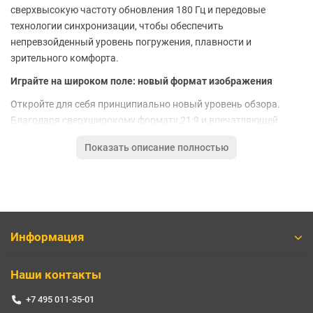
сверхвысокую частоту обновления 180 Гц и передовые
технологии синхронизации, чтобы обеспечить
непревзойденный уровень погружения, плавности и
зрительного комфорта.
Играйте на широком поле: новый формат изображения
Откройте для себя принципиально новый уровень обзора.
Благодаря сверхширокому формату 21:9 и впечатляющей
диагонали в 34 дюйма этот игровой монитор Xiaomi Redmi
Показать описание полностью
G34WQ предлагает на 30% больше полезного пространства по
сравнению со стандартными 16:9 экранами. Высочайшее
разрешение WQHD (3440 x 1440 пикселей) прорисовывает
каждую деталь игрового мира или рабочего проекта с
невероятной четкостью, позволяя видеть больше и
действовать быстрее.
Информация
Профессиональная цветопередача с широким охватом
Наши контакты
Картинка на этом мониторе оживает благодаря
исключительной точности цветов. Матрица с широким
+7 495 011-35-01
цветовым охватом воспроизводит 100% палитры sRGB и 95%