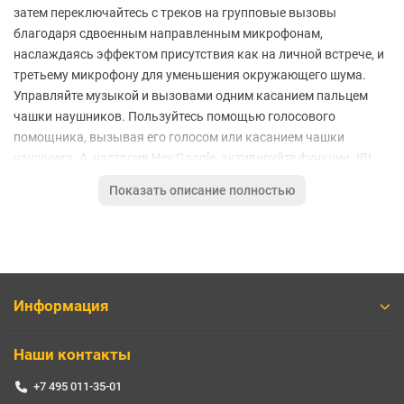
затем переключайтесь с треков на групповые вызовы
благодаря сдвоенным направленным микрофонам,
наслаждаясь эффектом присутствия как на личной встрече, и
третьему микрофону для уменьшения окружающего шума.
Управляйте музыкой и вызовами одним касанием пальцем
чашки наушников. Пользуйтесь помощью голосового
помощника, вызывая его голосом или касанием чашки
наушника. А, настроив Hey Google, активируйте функции JBL
Live Pro+ TWS голосом. Они всегда сделают ваш день ярче,
Показать описание полностью
обеспечивая до 28 часов воспроизведения с беспроводной
зарядкой с поддержкой Qi и супербыстрой беспроводной
подзарядкой.
Основные параметры:
Тип устройства - беспроводные TWS-наушники
Информация
Конструкция - внутриканальные
Технология - динамические
Наши контакты
Система активного шумоподавления (ANC) - есть
Минимальная воспроизводимая частота - 20 Гц
+7 495 011-35-01