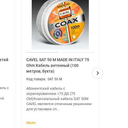
VPN (VPN pass through); Число поддерживаемых
етей
CAVEL SAT 50 M MADE IN ITALY 75
F-разъем
Ohm Кабель антенный (100
метров, бухта)
F-разъем 
SAT 50 M
коммутаци
коаксиаль
ель с
Абонентский кабель с
действите
экранированием >75 ДБ (75
магазин..
на
ОМ)Коаксиальный кабель SAT 50M
CAVEL является отличным решением
для установки сп..
Мало
Закончилс