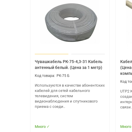
Количество LAN-портов - 4
Скорость портов - 100 Мбит/с
Дополнительно
Ширина -202 мм
Высота - 34 мм
Глубина - 145 мм
Дополнительная информация
Мощность передатчика: 23 dBm; Гостевая сет
Чувашкабель РК-75-4,3-31 Кабель
Кабел
VPN-туннелей: 10; Web-интерфейс
антенный белый. (Цена за 1 метр)
(Цена
компь
РК-75 Б
Дополнительно
Используются в качестве абонентских
Срок службы - 3 года, При соблюдении услов
кабелей для сетей кабельного
UTP2 К
Гарантийный срок - 3 года, При соблюдении 
телевидения, систем
созда
видеонаблюдения и спутникового
интерн
приема с соеди..
связи.
Много ✓
Много