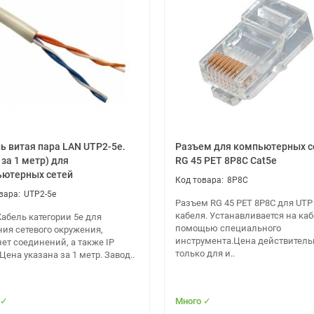
ь; Тип внешней антенны: несъемная; Поддержка SNMP; Поддержка 
ь витая пара LAN UTP2-5e.
Разъем для компьютерных с
 за 1 метр) для
RG 45 PET 8P8C Cat5e
ютерных сетей
8P8C
UTP2-5e
Разъем RG 45 PET 8P8C для UTP
ий эксплуатации, указанных производителем.
кабеля. Устанавливается на каб
абель категории 5e для
условий эксплуатации, указанных производителем.
помощью специального
ния сетевого окружения,
инструмента.Цена действитель
ет соединений, а также IP
только для и..
Цена указана за 1 метр. Завод..
 ✓
Много ✓