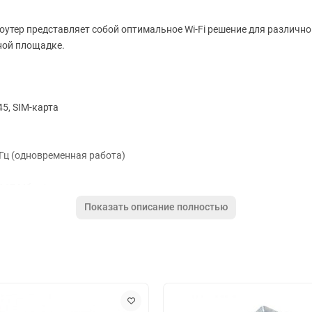
Роутер представляет собой оптимальное Wi-Fi решение для различн
ной площадке.
45, SIM-карта
 ГГц (одновременная работа)
1167 Мбит/с
Показать описание полностью
жим моста
Z), SPI, статическая маршрутизация, DHCP-сервер, NAT, поддержка