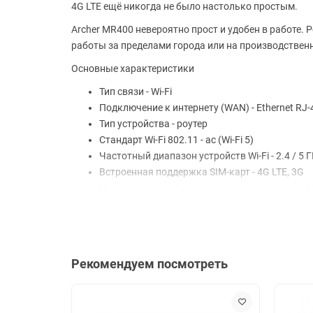
4G LTE ещё никогда не было настолько простым.
Archer MR400 невероятно прост и удобен в работе. 
работы за пределами города или на производствен
Основные характеристики
Тип связи - Wi-Fi
Подключение к интернету (WAN) - Ethernet RJ-
Тип устройства - роутер
Стандарт Wi-Fi 802.11 - ac (Wi-Fi 5)
Частотный диапазон устройств Wi-Fi - 2.4 / 5
Встроенная поддержка SIM-карт - 4G LTE, 3G
Макс. скорость беспроводного соединения - 
Функциональность
Антенны - 2 внешн., 2 внутр.
Функции и особенности - поддержка IPv6, ре
Рекомендуем посмотреть
Маршрутизация - демилитаризованная зона (DM
VPN - IPSec, PPTP, VPN Endpoint
Шифрование - WPA, WEP, WPA2