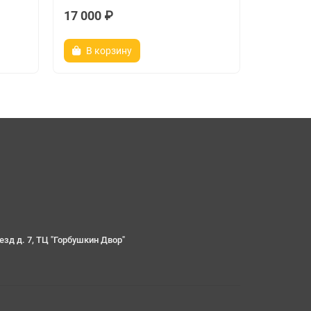
17 000 ₽
20 ₽
В корзину
Зако
езд д. 7, ТЦ "Горбушкин Двор"