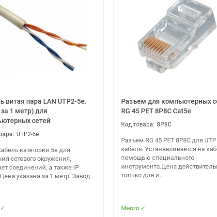
(Wi-Fi 6), b (Wi-Fi 1), g (Wi-Fi 3), n (Wi-Fi 4)
Гц
1201 Мбит/с
ддержка MIMO
ванная зона (DMZ)
ь витая пара LAN UTP2-5e.
Разъем для компьютерных с
 за 1 метр) для
RG 45 PET 8P8C Cat5e
ютерных сетей
8P8C
UTP2-5e
Разъем RG 45 PET 8P8C для UTP
кабеля. Устанавливается на каб
абель категории 5e для
помощью специального
ния сетевого окружения,
инструмента.Цена действитель
ет соединений, а также IP
только для и..
Цена указана за 1 метр. Завод..
 ✓
Много ✓
птер питания, сетевой кабель, краткое руководство пользователя 