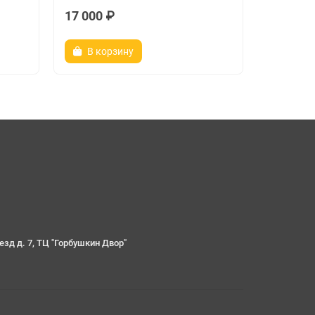
17 000 ₽
20 ₽
В корзину
Зако
езд д. 7, ТЦ "Горбушкин Двор"