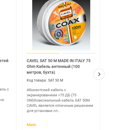
етей
CAVEL SAT 50 M MADE IN ITALY 75
F-разъем
Ohm Кабель антенный (100
метров, бухта)
F-разъем 
SAT 50 M
коммутаци
коаксиаль
ель с
Абонентский кабель с
действите
экранированием >75 ДБ (75
магазин..
на
ОМ)Коаксиальный кабель SAT 50M
CAVEL является отличным решением
для установки сп..
Мало
Закончилс
и инструкция по технике безопасности,