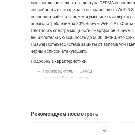
многопользовательского доступа OFDMA позволяет
способность в четыре раза по сравнению с Wi-Fi 5
позволяет избежать помех и уменьшить задержку н
энергопотребление на 30%.Huawei Wi-Fi 6 PlusСигна
Плотность спектра мощности смартфонов Huawei с W
вычислительную мощность до 6000 DMIPS, что сниж
Huawei HomeSecСистема защиты от взлома Wi-Fi мет
черный список атакующего.
Подробные характеристики
Производитель - HUAWEI
Тип устройства - роутер
Частотный диапазон устройств Wi-Fi - 2.4 / 5 Г
Скорость портов - 1 Гбит/с
Стандарт Wi-Fi 802.11 - ax (Wi-Fi 6), b (Wi-Fi 1), a (
Тип связи - Wi-Fi
Цвет - белый
Рекомендуем посмотреть
Основные характеристики
Тип связи - Wi-Fi