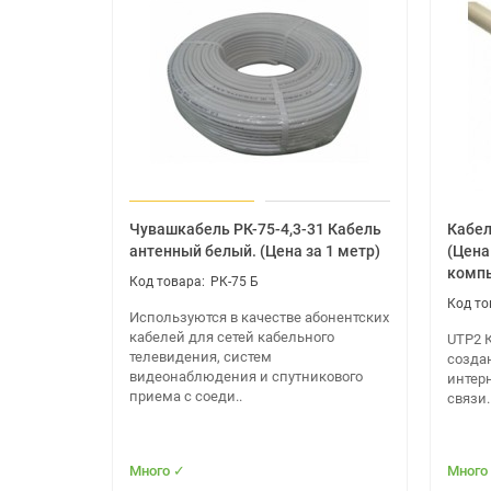
Тип устройства - роутер
Стандарт Wi-Fi 802.11 - a (Wi-Fi 2), ac (Wi-Fi 5), ax 
Частотный диапазон устройств Wi-Fi - 2.4 / 5 Г
Макс. скорость беспроводного соединения - 
Функциональность
Антенны - 4 внешн.
Функции и особенности - поддержка IPv6, по
Маршрутизация - DHCP-сервер, демилитаризо
Чувашкабель РК-75-4,3-31 Кабель
Кабел
Шифрование - WPA3
антенный белый. (Цена за 1 метр)
(Цена
Количество LAN-портов - 3
компь
РК-75 Б
Скорость портов - 1 Гбит/с
Объем оперативной памяти - 128 МБ
Используются в качестве абонентских
кабелей для сетей кабельного
UTP2 К
Дополнительно
телевидения, систем
созда
видеонаблюдения и спутникового
интерн
Ширина - 258 мм
приема с соеди..
связи.
Высота - 29 мм
Глубина - 164 мм
Вес - 216 г
Много ✓
Много
Дополнительная информация - в комплекте ада