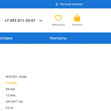
Личный кабинет
+7 495 011-35-01
Избранное
Корзина
оставка
Контакты
WS7001, white
HUAWEI
Китай
12 мес.
28×24×7 см
0.6 кг