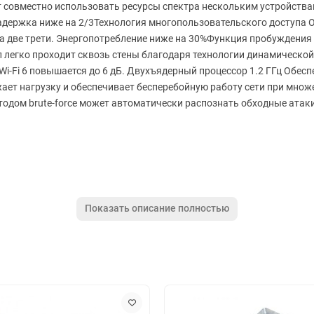
 совместно использовать ресурсы спектра нескольким устройства
.Задержка ниже на 2/3Технология многопользовательского доступа
а две трети. Энергопотребление ниже на 30%Функция пробуждения
л легко проходит сквозь стены благодаря технологии динамической
i-Fi 6 повышается до 6 дБ. Двухъядерный процессор 1.2 ГГц Обес
ает нагрузку и обеспечивает бесперебойную работу сети при мно
одом brute-force может автоматически распознать обходные атаки
Гц
Показать описание полностью
Wi-Fi 2), g (Wi-Fi 3), ac (Wi-Fi 5), n (Wi-Fi 4)