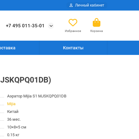
Личный кабинет
+7 495 011-35-01
Избранное
Корзина
оставка
Контакты
(MJSKQPQ01DB)
Аэратор Mijia S1 MJSKQPQ01DB
Mijia
Китай
36 мес.
10×8×5 см
0.15 кг