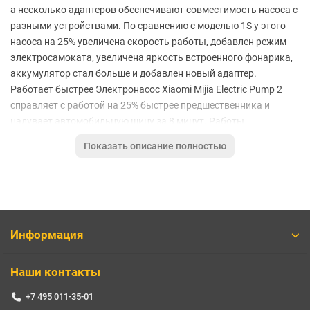
а несколько адаптеров обеспечивают совместимость насоса с
разными устройствами. По сравнению с моделью 1S у этого
насоса на 25% увеличена скорость работы, добавлен режим
электросамоката, увеличена яркость встроенного фонарика,
аккумулятор стал больше и добавлен новый адаптер.
Работает быстрее Электронасос Xiaomi Mijia Electric Pump 2
справляет с работой на 25% быстрее предшественника и
надувает автомобильную шину за 8 минут. Работы
встроенного аккумулятора хватает примерно на 10 шин.
Показать описание полностью
Поддерживает высокое давление Xiaomi Mijia Electric Pump 2
может накачивать шины в диапазоне от 0,2-10,3 Бар/3-150
PSI. Встроенный датчик давления Вы можете выбрать
предустановленный режим или задать нужное давление
самостоятельно. Насос во время работы в режиме реального
времени отображает на экране давление в шинах и
Информация
автоматически прекращает накачку, когда достигнута
заданная цель. Большой аккумулятор Встроенный
Наши контакты
аккумулятор был увеличен до 2000 мАч и работает дольше.
При накачке шин не требуется подключать отдельный
+7 495 011-35-01