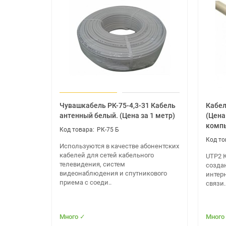
Чувашкабель РК-75-4,3-31 Кабель
Кабел
антенный белый. (Цена за 1 метр)
(Цена
компь
РК-75 Б
Используются в качестве абонентских
кабелей для сетей кабельного
UTP2 К
телевидения, систем
созда
видеонаблюдения и спутникового
интерн
приема с соеди..
связи.
Много ✓
Много