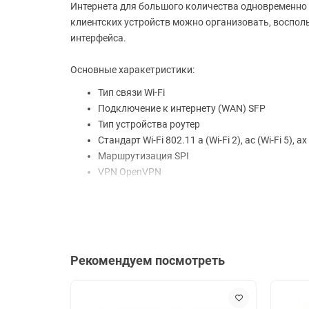
Интернета для большого количества одновременно 
клиентских устройств можно организовать, воспо
интерфейса.
Основные харакетристики:
Тип связи Wi-Fi
Подключение к интернету (WAN) SFP
Тип устройства роутер
Стандарт Wi-Fi 802.11 a (Wi-Fi 2), ac (Wi-Fi 5), ax (W
Маршрутизация SPI
VPN OpenVPN
Шифрование WPA2
Количество LAN-портов 4
Ширина 260.2 мм
Высота 38.6 мм
Дополнительная информация Airtime Fairness,
Рекомендуем посмотреть