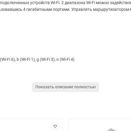
подключенных устройств Wi-Fi. 2 диапазона Wi-Fi можно задейств
льзовавшись 4 гигабитными портами. Управлять маршрутизатором
i-Fi 6), b (Wi-Fi 1), g (Wi-Fi 3), n (Wi-Fi 4)
Показать описание полностью
 Smart Connect, UPnP, поддержка IPTV, проброс портов, приоритиз