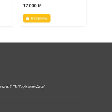
17 000 ₽
20 ₽
В корзину
Зако
езд д. 7, ТЦ "Горбушкин Двор"