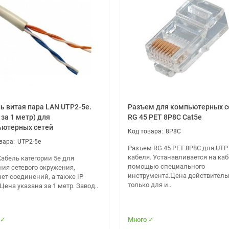
ь витая пара LAN UTP2-5e.
Разъем для компьютерных с
 за 1 метр) для
RG 45 PET 8P8C Cat5e
ютерных сетей
8P8C
UTP2-5e
Разъем RG 45 PET 8P8C для UTP
кабеля. Устанавливается на каб
абель категории 5e для
помощью специального
ния сетевого окружения,
инструмента.Цена действитель
ет соединений, а также IP
только для и..
Цена указана за 1 метр. Завод..
 ✓
Много ✓