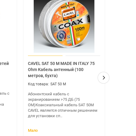
етей
CAVEL SAT 50 M MADE IN ITALY 75
F-разъем
Ohm Кабель антенный (100
метров, бухта)
F-разъем 
SAT 50 M
коммутаци
коаксиаль
ель с
Абонентский кабель с
действите
экранированием >75 ДБ (75
магазин..
на
ОМ)Коаксиальный кабель SAT 50M
CAVEL является отличным решением
для установки сп..
Мало
Закончилс