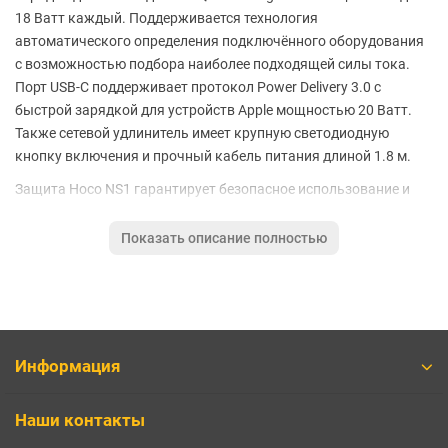
18 Ватт каждый. Поддерживается технология
автоматического определения подключённого оборудования
с возможностью подбора наиболее подходящей силы тока.
Порт USB-C поддерживает протокол Power Delivery 3.0 с
быстрой зарядкой для устройств Apple мощностью 20 Ватт.
Также сетевой удлинитель имеет крупную светодиодную
кнопку включения и прочный кабель питания длиной 1.8 м.
Защита Hoco NS1 гарантирует безопасное использование и
подключение электроприборов к центральной энергосети.
Каждая розетка оснащена заземлением. Модель
Показать описание полностью
обеспечивает защиту подключённой техники от короткого
замыкания, перегрузки или перенапряжения.
Характеристики:
Тип сетевой фильтр
Информация
Напряжение сети 100-240 В
Номинальный ток 16А
Количество розеток европейского стандарта 4
Наши контакты
Выход USB 1/2: QC3.0 (18 Вт Макс.)