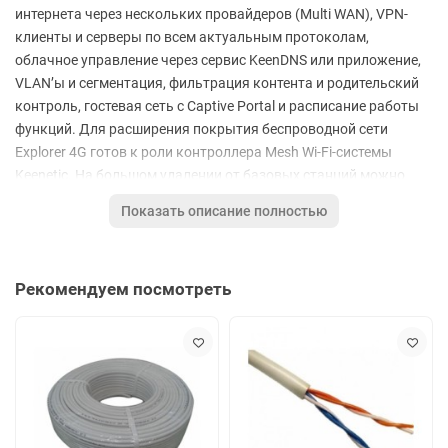
интернета через нескольких провайдеров (Multi WAN), VPN-
клиенты и серверы по всем актуальным протоколам,
облачное управление через сервис KeenDNS или приложение,
VLAN’ы и сегментация, фильтрация контента и родительский
контроль, гостевая сеть c Captive Portal и расписание работы
функций. Для расширения покрытия беспроводной сети
Explorer 4G готов к роли контроллера Mesh Wi-Fi-системы
Keenetic. На большом удалении от базовых станций можно
использовать уличную LTE-антенну.
Показать описание полностью
ОСНОВНЫЕ ХАРАКТЕРИСТИКИ
Индекс модели
KN-4910
Рекомендуем посмотреть
Процессор
MT7628N 575 МГц
Оперативная память
128 Мбайт DDR2
Flash-память, Dual Image
32 Мбайт
Класс Wi-Fi
AC1200
Порты Ethernet
4 x 100 Мбит/с
Кнопка Wi-Fi/WPS
✔
Подключение по 3G/4G
Встроенный LTE-модем