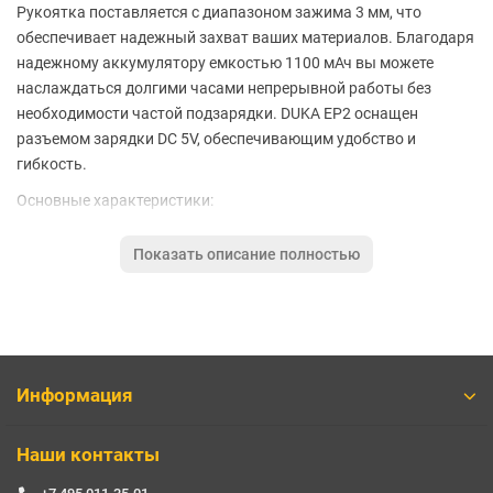
Рукоятка поставляется с диапазоном зажима 3 мм, что
обеспечивает надежный захват ваших материалов. Благодаря
надежному аккумулятору емкостью 1100 мАч вы можете
наслаждаться долгими часами непрерывной работы без
необходимости частой подзарядки. DUKA EP2 оснащен
разъемом зарядки DC 5V, обеспечивающим удобство и
гибкость.
Основные характеристики:
Бренд ATuMan
Показать описание полностью
Тип питания от аккумулятора
Емкость аккумулятора 1100 А·ч
Время работы от одного заряда 50 мин.
Время зарядки аккумулятора 1 час 10 мин.
Оснастка 42 предмета
Жесткий кейс на молнии
Информация
Ширина гравера 37мм
Глубина гравера 37мм
Наши контакты
Высота гравера 207мм
Вес 262 грамма