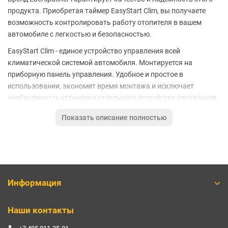
продукта. Приобретая таймер EasyStart Clim, вы получаете
возможность контролировать работу отопителя в вашем
автомобиле с легкостью и безопасностью.
EasyStart Clim - единое устройство управления всей
климатической системой автомобиля. Монтируется на
приборную панель управления. Удобное и простое в
использовании, экономит время монтажа и исключает
необходимость установки отдельного устройства управления
для каждого вида оборудования. Пульт взаимодействует с
Показать описание полностью
системой кондиционирования (типа Vetronic), жидкостными
подогревателями Hydronic, воздушными отопителями Airtronic
и Zenith/Xeros.
Функции:
Возможность управления всей климатической системой
Информация
с одного устройства;
Взаимодействие со всеми поколениями отопителей
Наши контакты
Eberspächer;
Возможность программирования 3-х циклов пуска