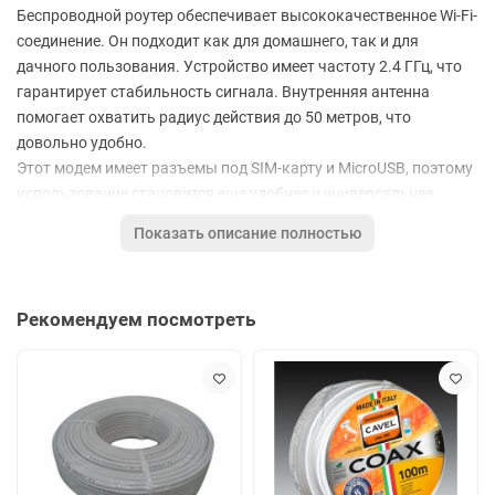
Беспроводной роутер обеспечивает высококачественное Wi-Fi-
соединение. Он подходит как для домашнего, так и для
дачного пользования. Устройство имеет частоту 2.4 ГГц, что
гарантирует стабильность сигнала. Внутренняя антенна
помогает охватить радиус действия до 50 метров, что
довольно удобно.
Этот модем имеет разъемы под SIM-карту и MicroUSB, поэтому
использование становится еще удобнее и универсальнее.
Симка любого провайдера подойдет к нему, так что вы не
Показать описание полностью
ограничены в выборе оператора связи. Более того, можно
подключать до 16 устройств сразу – это отличный показатель
для такой категории роутеров.
Рекомендуем посмотреть
Характерной особенностью является съемная батарея
емкостью 1500 мА·ч, обеспечивающая до шести часов
непрерывной работы без необходимости перезарядки. Это
незаменимо при длительных поездках или на отдыхе вдали от
электрических розеток.
Вы можете его настроить через симкарту различных
операторов без появления дополнительных проблем. Модель