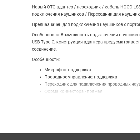
Новый OTG адаптер / переходник / кабель HOCO LS35 
подключения наушников / Переходник для наушников /
Предназначен для подключения наушников с портом m
Особенности: Возможность подключения наушников
USB Type-C, конструкция адаптера предусматривает 
соединение.
Особенности:
Микрофон: поддержка
Проводное управление: поддержка
Переходник для подключения проводных нау
Форма коннектора - прямая
Гибкий кабель
Не спутывается
Высокая пропускная способность и скорость
USB Type-C - 3.5 mm mini jack
Длинна - 8.3 см
Основные характеристики: