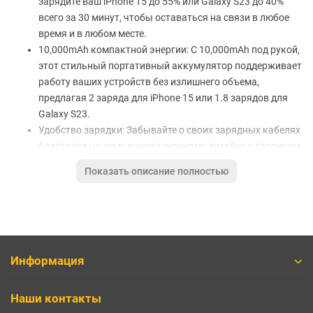
зарядите ваш iPhone 15 до 55% или Galaxy S23 до 40%
всего за 30 минут, чтобы оставаться на связи в любое
время и в любом месте.
10,000mAh компактной энергии: С 10,000mAh под рукой,
этот стильный портативный аккумулятор поддерживает
работу ваших устройств без излишнего объема,
предлагая 2 заряда для iPhone 15 или 1.8 зарядов для
Galaxy S23.
Удобство зарядки: Забывайте о своих зарядных кабелях
благодаря нашему инновационному дизайну с тросиком,
который всегда держит зарядное устройство под рукой.
Показать описание полностью
Компактность и удобство: Этот ультра-компактный
аккумулятор обеспечивает значительное количество
энергии в небольшом корпусе, что делает его
идеальным выбором для активных людей и
ограниченных пространств.
Что входит в комплект: Портативный аккумулятор Anker
Информация
(10K, 22.5W), кабель USB-C к USB-C, карабин для тросика,
руководство приветствия.
Наши контакты